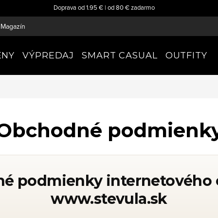
Doprava od 1.95 € | od 80 € zadarmo
Magazín
ENY
VÝPREDAJ
SMART CASUAL
OUTFITY
Obchodné podmienk
é podmienky internetového
www.stevula.sk