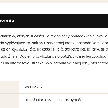
ovenia
odmienky, ktorých súčasťou je reklamačný poriadok (ďalej ako 
rán vyplývajúce zo zmluvy uzatvorenej medzi obchodníkom, ktorý
, 038 04 Bystrička, IČO: 50322826, DIČ: 2120270108, IČ DPH: SK
u Žilina, Oddiel: Sro, vložka číslo 65629/L (ďalej len „obchodní
u na internetovej stránke www.stevula.sk (ďalej len „internetov
:
MSTEX s.r.o.
Hlavná ulica 472/118, 038 04 Bystrička