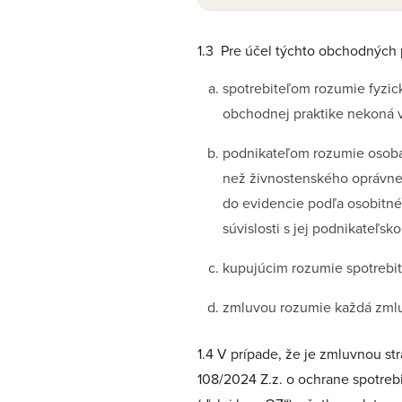
1.3 Pre účel týchto obchodných
spotrebiteľom rozumie fyzick
obchodnej praktike nekoná v 
podnikateľom rozumie osoba,
než živnostenského oprávnen
do evidencie podľa osobitnéh
súvislosti s jej podnikateľsk
kupujúcim rozumie spotrebit
zmluvou rozumie každá zmlu
1.4 V prípade, že je zmluvnou s
108/2024 Z.z. o ochrane spotre