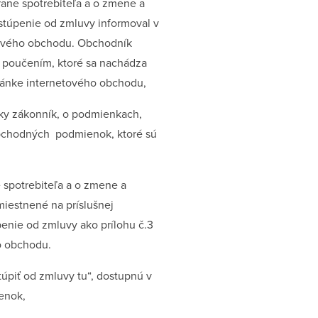
rane spotrebiteľa a o zmene a
stúpenie od zmluvy informoval v
tového obchodu. Obchodník
m poučením, ktoré sa nachádza
ránke internetového obchodu,
sky zákonník, o podmienkach,
 obchodných podmienok, ktoré sú
 spotrebiteľa a o zmene a
iestnené na príslušnej
enie od zmluvy ako prílohu č.3
o obchodu.
úpiť od zmluvy tu“, dostupnú v
enok,