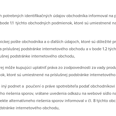
potrebných identifikačných údajov obchodníka informoval na p
bode 1.1 týchto obchodných podmienok, ktoré sú umiestnené na
nickej pošte obchodníka a o ďalších údajoch, ktoré sú dôležité 
a príslušnej podstránke internetového obchodu a v bode 1.2 tý
lušnej podstránke internetového obchodu,
rej môže kupujúci uplatniť práva zo zodpovednosti za vady prod
k, ktoré sú umiestnené na príslušnej podstránke internetovéh
o iný podnet a poučení o práve spotrebiteľa podať obchodníkovi
eho riešenia sporov, vrátane uvedenia odkazu na webové sídlo n
jekte alternatívneho riešenia sporov informoval v čl. 8 týchto 
odstránke internetového obchodu,