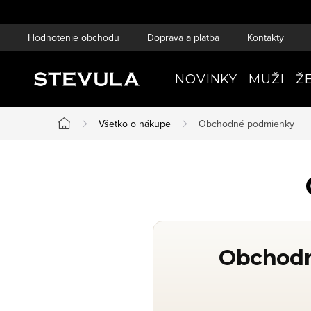
Prejsť
na
Hodnotenie obchodu
Doprava a platba
Kontakty
obsah
NOVINKY
MUŽI
Ž
Všetko o nákupe
Obchodné podmienky
Domov
Obchodn