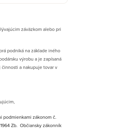
yplývajúcim záväzkom alebo pri
orá podniká na základe iného
podársku výrobu a je zapísaná
 činnosti a nakupuje tovar v
ujúcim,
nými podmienkami zákonom č.
0/1964 Zb. Občiansky zákonník