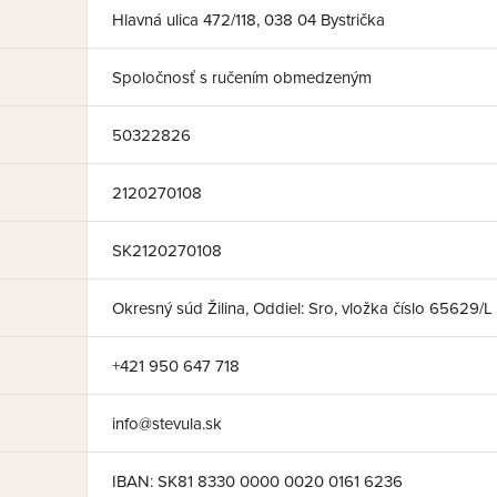
Hlavná ulica 472/118, 038 04 Bystrička
Spoločnosť s ručením obmedzeným
50322826
2120270108
SK2120270108
Okresný súd Žilina, Oddiel: Sro, vložka číslo 65629/L
+421 950 647 718
info@stevula.sk
IBAN: SK81 8330 0000 0020 0161 6236