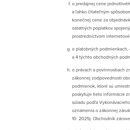
o predajnej cene jednotlivéh
a ľahko čitateľným spôsobom
konečnej cene za objednávku
ostatných poplatkov spojený
prostredníctvom internetové
o platobných podmienkach, d
a 4 týchto obchodných podm
o právach a povinnostiach z
zákonnej zodpovednosti obch
podmienok, ktoré sú umiestn
poskytuje tieto informácie
súladu podľa Vykonávacieho
oznámenia o zákonnej záruke
10. 2025). Obchodník zárove