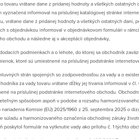
o tovaru vrátane dane z pridanej hodnoty a všetkých ostatných 
 vyznačená informoval na príslušnej katalógovej stránke intern
, vrátane dane z pridanej hodnoty a všetkých ostatných daní, p
ch s objednávkou informoval v objednávkovom formulári v rámc
ho obchodu a následne aj v akceptácii objednávky,
odacích podmienkach a o lehote, do ktorej sa obchodník zaväzuj
ienok, ktoré sú umiestnené na príslušnej podstránke interneto
mluvných strán spojených so zodpovednosťou za vady a o existen
odníka za vady tovaru vrátane dĺžky jej trvania informoval v čl
ené na príslušnej podstránke internetového obchodu. Obchodní
 zreteľným spôsobom aspoň v podobe a rozsahu harmonizovanéh
 nariadenia Komisie (EÚ) 2025/1960 z 25. septembra 2025 o di
 súladu a harmonizovaného označenia obchodnej záruky životnos
ň poskytol formulár na vytknutie vady ako prílohu č. 1 týchto 