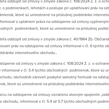
iteľa odstúpiť od zmluvy v zmysle zákona č. 108/2024 Z. z. o och
, o podmienkach, lehotách a postupe pri uplatňovaní práv na od
dmienok, ktoré sú umiestnené na príslušnej podstránke interne
 informoval o uplatnení práva na odstúpenie od zmluvy vyplnený
chodných podmienkach, ktoré sú umiestnené na príslušnej podst
biteľa odstúpiť od zmluvy v zmysle zákona č. 40/1964 Zb. Občian
tňovaní práv na odstúpenie od zmluvy informoval v čl. 6 týchto
dstránke internetového obchodu.,
dstúpenie od zmluvy v zmysle zákona č. 108/2024 Z. z. o ochrane
 informoval v čl. 5.4 týchto obchodných podmienok, ktoré sú um
chodu; obchodník zároveň poskytol samotný formulár na odstúp
k, ktoré sú umiestnené na príslušnej podstránke internetovéh
nkciu na odstúpenie od zmluvy označenú slovným spojením „odst
ho obchodu, informoval v čl. 5.4 až 5.7 týchto obchodných podmi