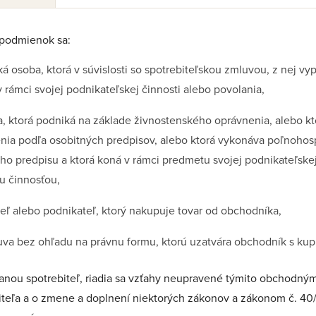
 podmienok sa:
á osoba, ktorá v súvislosti so spotrebiteľskou zmluvou, z nej v
rámci svojej podnikateľskej činnosti alebo povolania,
 ktorá podniká na základe živnostenského oprávnenia, alebo kt
ia podľa osobitných predpisov, alebo ktorá vykonáva poľnohos
o predpisu a ktorá koná v rámci predmetu svojej podnikateľskej
ou činnosťou,
eľ alebo podnikateľ, ktorý nakupuje tovar od obchodníka,
va bez ohľadu na právnu formu, ktorú uzatvára obchodník s kup
tranou spotrebiteľ, riadia sa vzťahy neupravené týmito obchod
biteľa a o zmene a doplnení niektorých zákonov a zákonom č. 4