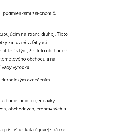
ými podmienkami zákonom č.
pujúcim na strane druhej. Tieto
etky zmluvné vzťahy sú
súhlasí s tým, že tieto obchodné
internetového obchodu a na
í vady výrobku.
elektronickým označením
pred odoslaním objednávky
ých, obchodných, prepravných a
 príslušnej katalógovej stránke