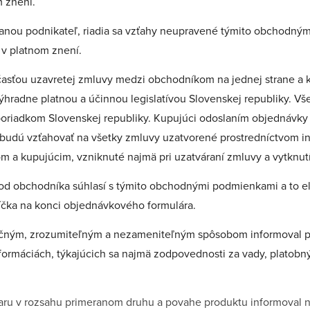
m znení.
tranou podnikateľ, riadia sa vzťahy neupravené týmito obchodn
 v platnom znení.
sťou uzavretej zmluvy medzi obchodníkom na jednej strane a ku
hradne platnou a účinnou legislatívou Slovenskej republiky. Vš
oriadkom Slovenskej republiky. Kupujúci odoslaním objednávky 
 budú vzťahovať na všetky zmluvy uzatvorené prostredníctvom 
 a kupujúcim, vzniknuté najmä pri uzatváraní zmluvy a vytknut
 od obchodníka súhlasí s týmito obchodnými podmienkami a to 
íčka na konci objednávkového formulára.
ačným, zrozumiteľným a nezameniteľným spôsobom informoval 
ormáciách, týkajúcich sa najmä zodpovednosti za vady, platobn
varu v rozsahu primeranom druhu a povahe produktu informoval na