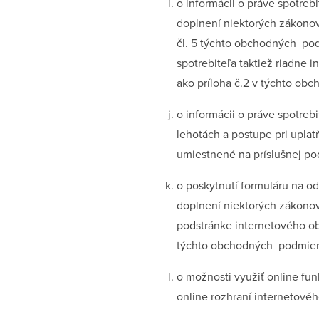
o informácii o práve spotreb
doplnení niektorých zákonov
čl. 5 týchto obchodných po
spotrebiteľa taktiež riadne
ako príloha č.2 v týchto ob
o informácii o práve spotre
lehotách a postupe pri upla
umiestnené na príslušnej po
o poskytnutí formuláru na o
doplnení niektorých zákonov
podstránke internetového ob
týchto obchodných podmieno
o možnosti využiť online fu
online rozhraní internetové