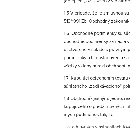
(ďalej len „OZ“), všetky v platno
1.5 V prípade, že je zmluvnou s
513/1991 Zb. Obchodný zákonník
1.6 Obchodné podmienky sú súča
obchodné podmienky sa riadia vý
uzatvorené v súlade s právnym p
podmienky a ich ustanovenia sa
všetky vzťahy medzi obchodníkom
1.7 Kupujúci objednaním tovaru
súhlasného „zaklikávacieho“ pol
1.8 Obchodník jasným, jednozn
kupujúceho o predzmluvných inf
iných podmienok tak, že:
o hlavných vlastnostiach to