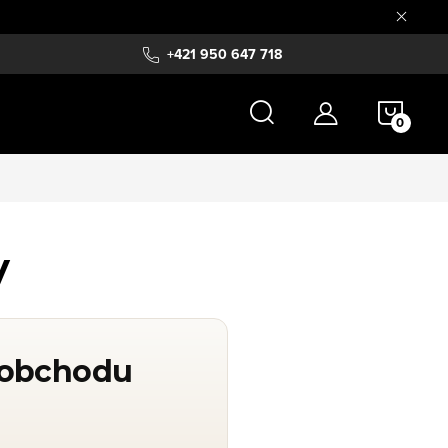
+421 950 647 718
NÁKU
KOŠÍ
y
 obchodu