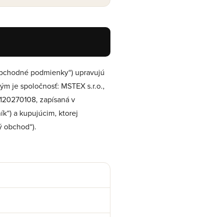
„obchodné podmienky“) upravujú
m je spoločnosť: MSTEX s.r.o.,
2120270108, zapísaná v
k“) a kupujúcim, ktorej
ý obchod“).