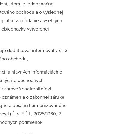
daní, ktorá je jednoznačne
etového obchodu a o výslednej
oplatku za dodanie a všetkých
i objednávky vytvorenej
e dodať tovar informoval v čl. 3
vého obchodu,
cii a hlavných informáciách o
. 6 týchto obchodných
k zároveň spotrebiteľovi
o oznámenia o zákonnej záruke
zajne a obsahu harmonizovaného
ti (Ú. v. EÚ L, 2025/1960, 2.
obchodných podmienok,