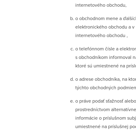
internetového obchodu,
o obchodnom mene a ďalších 
elektronického obchodu a v 
internetového obchodu ,
o telefónnom čísle a elektro
s obchodníkom informoval n
ktoré sú umiestnené na prís
o adrese obchodníka, na kto
týchto obchodných podmieno
o práve podať sťažnosť aleb
prostredníctvom alternatívn
informácie o príslušnom sub
umiestnené na príslušnej p