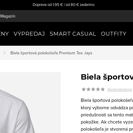
Doprava od 1.95 € | od 80 € zadarmo
Magazín
ENY
VÝPREDAJ
SMART CASUAL
OUTFITY
Biela športová polokošeľa Premium
Tee Jays
Biela šport
Neohodnotené
Biela športová polokoše
ktorý výborne odvádza p
priedušnosti sa tento ma
pokožke. Ak chcete vyzera
polokošeľa je stvorená p