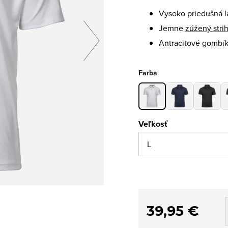
Vysoko priedušná l
Jemne
zúžený stri
Antracitové gombí
Farba
Veľkosť
39,95 €