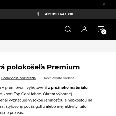
+421 950 647 718
NÁKU
KOŠÍ
ová polokošeľa Premium
Kód:
Zvoľte variant
Podrobnosti hodnotenia
ľa v prémiovom vyhotovení
z pružného materiálu
,
ot -
soft Top Cool fabric. Okrem výbornej
teriál vyznačuje vysokou jemnosťou a hebkosťou na
ť štýlovo aj počas golfu alebo inej aktivity, táto
resne pre vás.