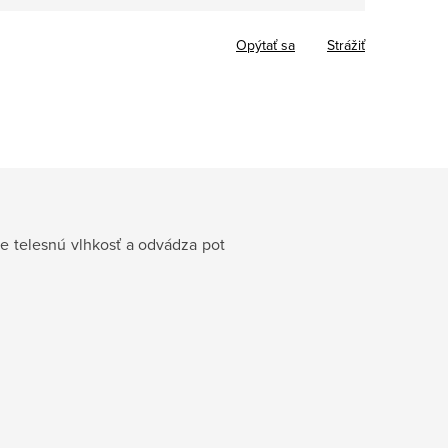
cena:
Opýtať sa
Strážiť
je telesnú vlhkosť a odvádza pot