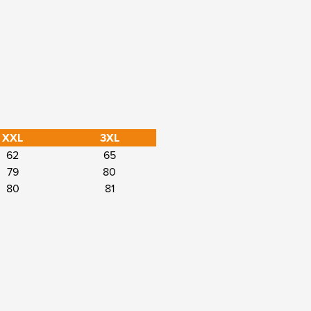
XXL
3XL
62
65
79
80
80
81