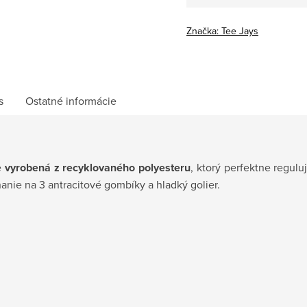
Značka:
Tee Jays
s
Ostatné informácie
e
vyrobená z recyklovaného polyesteru
, ktorý perfektne regulu
nanie na 3 antracitové gombíky a hladký golier.