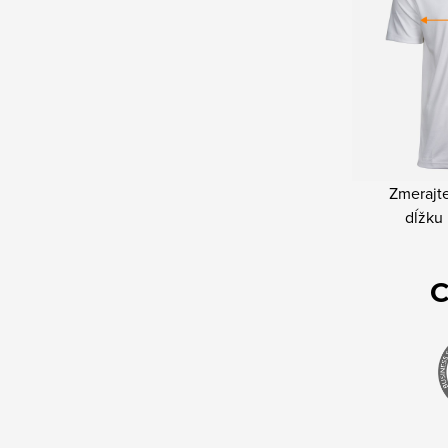
Zmerajte
dĺžku 
C