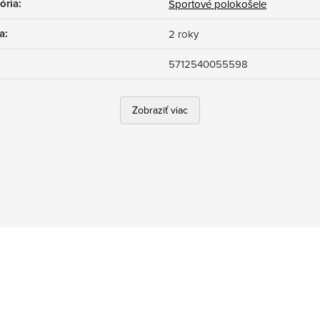
ória
:
Športové polokošele
a
:
2 roky
5712540055598
Zobraziť viac