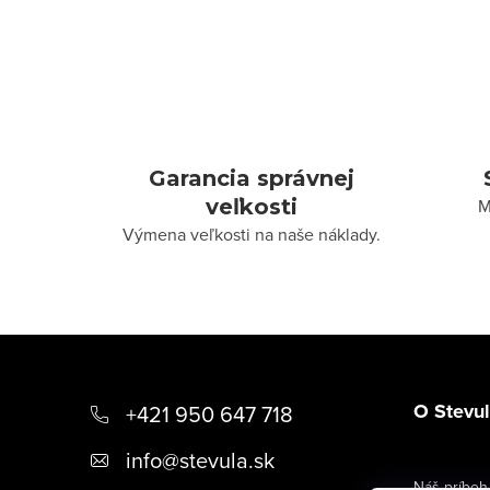
Garancia správnej
veľkosti
M
Výmena veľkosti na naše náklady.
Z
á
O Stevu
+421 950 647 718
p
info
@
stevula.sk
ä
Náš príbeh