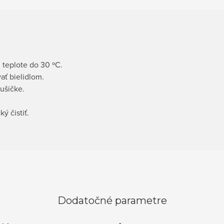
 teplote do 30 ºC.
ať bielidlom.
ušičke.
ý čistiť.
Dodatočné parametre