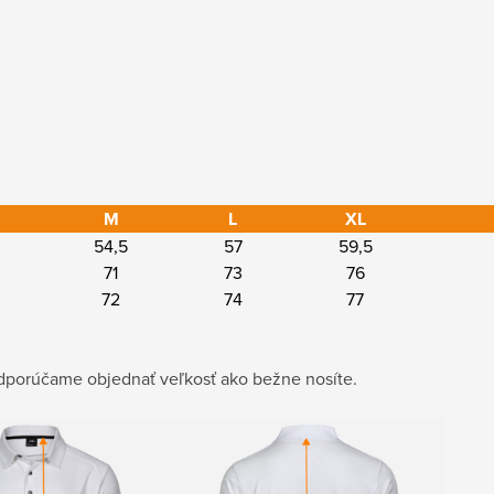
M
L
XL
54,5
57
59,5
71
73
76
72
74
77
porúčame objednať veľkosť ako bežne nosíte.