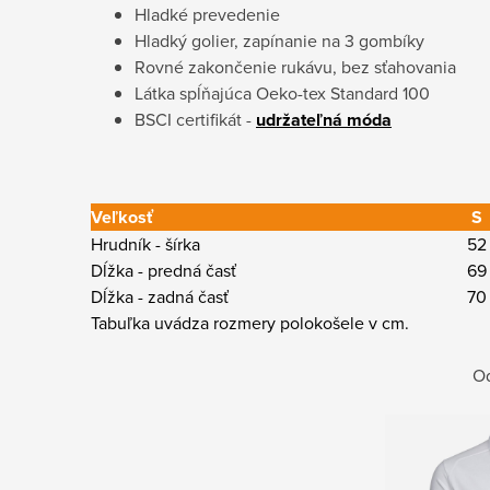
Hladké prevedenie
Hladký golier, zapínanie na 3 gombíky
Rovné zakončenie rukávu, bez sťahovania
Látka spĺňajúca Oeko-tex Standard 100
BSCI certifikát -
udržateľná móda
Veľkosť
S
Hrudník - šírka
52
Dĺžka - predná časť
69
Dĺžka - zadná časť
70
Tabuľka uvádza rozmery polokošele v cm.
Od