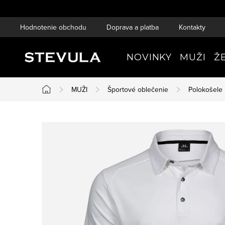
Prejsť
na
Hodnotenie obchodu
Doprava a platba
Kontakty
obsah
NOVINKY
MUŽI
Ž
MUŽI
Športové oblečenie
Polokošele
Domov