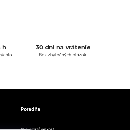
 h
30 dní na vrátenie
rýchlo.
Bez zbytočných otázok.
Poradňa
Ako vybrať veľkosť