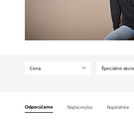
Cena
Špeciálne akci
V
ý
R
Odporúčame
Najlacnejšie
Najdrahšie
p
a
i
d