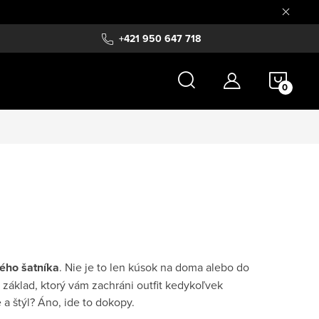
+421 950 647 718
NÁKU
KOŠÍ
dého šatníka
. Nie je to len kúsok na doma alebo do
 základ, ktorý vám zachráni outfit kedykoľvek
 a štýl? Áno, ide to dokopy.