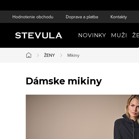
Prejsť
na
Hodnotenie obchodu
Doprava a platba
Kontakty
obsah
NOVINKY
MUŽI
Ž
ŽENY
Mikiny
Domov
Dámske mikiny