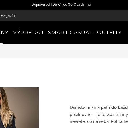
Doprava od 1.95 € | od 80 € zadarmo
Magazín
ENY
VÝPREDAJ
SMART CASUAL
OUTFITY
Dámska mikina
patrí do kaž
posilňovne – je to všestranný
neviete, čo na seba. Pohodlie