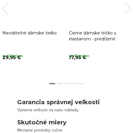
Neviditeľné dámske tielko
Čierne dámske tričko s
elastanom - predĺžené
Skladom
Skladom
29,95 €
17,95 €
Garancia správnej veľkosti
Výmena veľkosti na naše náklady.
Skutočné miery
Meriame produkty ručne.