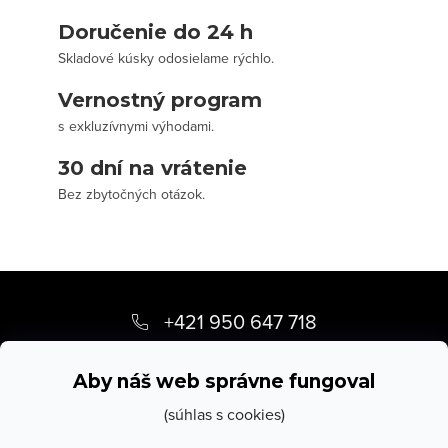
Doručenie do 24 h
Skladové kúsky odosielame rýchlo.
Vernostný program
s exkluzívnymi výhodami.
30 dní na vrátenie
Bez zbytočných otázok.
Z
á
+421 950 647 718
p
info
@
stevula.sk
ä
Aby náš web správne fungoval
t
(súhlas s cookies)