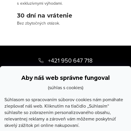
s exkluzívnymi výhodami.
30 dní na vrátenie
Bez zbytočných otázok.
Z
á
+421 950 647 718
p
info
@
stevula.sk
ä
Aby náš web správne fungoval
t
(súhlas s cookies)
i
Súhlasom so spracovaním súborov cookies nám pomáhate
zlepšovať náš web. Kliknutím na tlačidlo „Súhlasím“
e
súhlasíte so zobrazením personalizovaného obsahu,
O Stevula
relevantnej reklamy a zároveň vám môžeme poskytnúť
skvelý zážitok pri online nakupovaní.
Všetko o nákupe