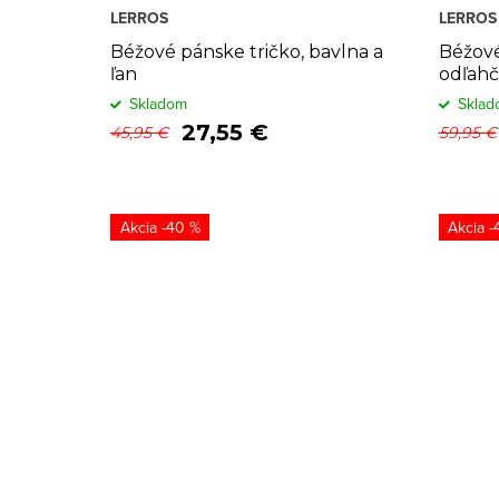
LERROS
LERROS
Béžové pánske tričko, bavlna a
Béžové
ľan
odľahč
Skladom
Sklad
27,55 €
45,95 €
59,95 €
-40 %
-