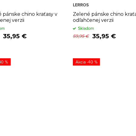
LERROS
 pánske chino kraťasy v
Zelené pánske chino kraťa
enej verzii
odľahčenej verzii
om
Skladom
35,95 €
35,95 €
59,95 €
40 %
-40 %