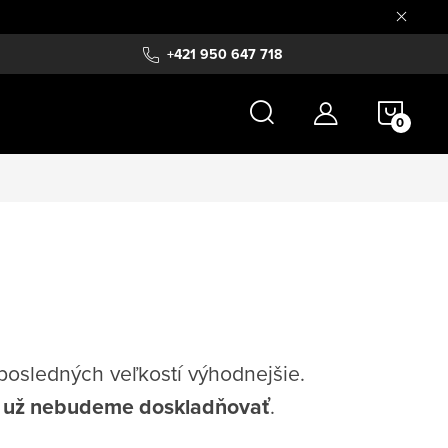
+421 950 647 718
NÁKU
KOŠÍ
 posledných veľkostí výhodnejšie.
i
už nebudeme doskladňovať
.