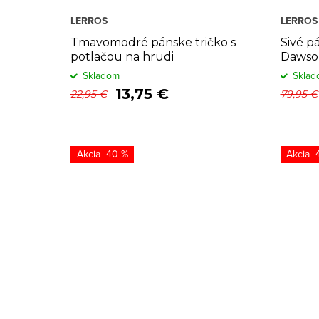
LERROS
LERROS
Tmavomodré pánske tričko s
Sivé p
potlačou na hrudi
Dawso
Skladom
Sklad
13,75 €
22,95 €
79,95 €
-40 %
-