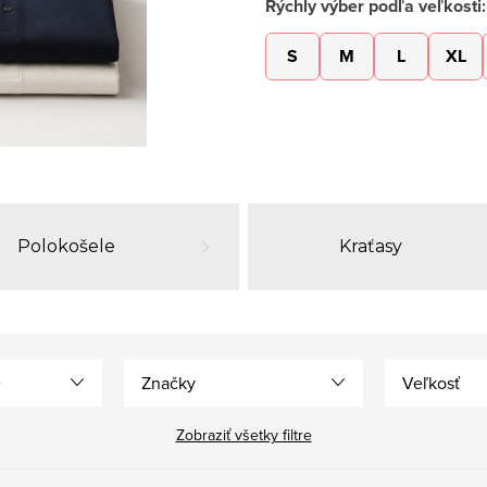
Rýchly výber podľa veľkosti:
S
M
L
XL
Polokošele
Kraťasy
e
Značky
Veľkosť
Zobraziť všetky filtre