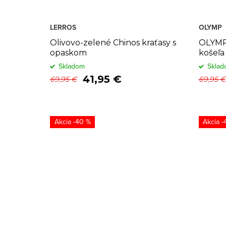
LERROS
OLYMP
Olivovo-zelené Chinos kraťasy s
OLYMP 
opaskom
košeľa
bielej 
Skladom
Sklad
41,95 €
69,95 €
69,95 €
-40 %
-