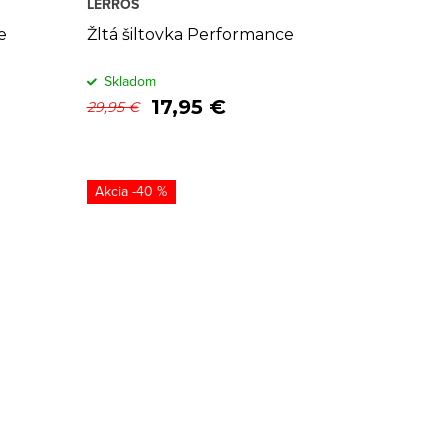
LERROS
e
Žltá šiltovka Performance
Skladom
17,95 €
29,95 €
-40 %