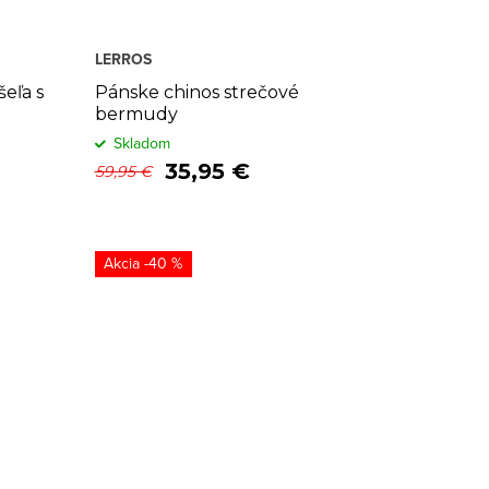
LERROS
eľa s
Pánske chinos strečové
bermudy
Skladom
35,95 €
59,95 €
-40 %