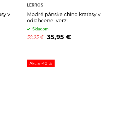
LERROS
sy v
Modré pánske chino kraťasy v
odľahčenej verzii
Skladom
35,95 €
59,95 €
-40 %