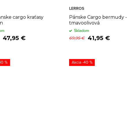
LERROS
ánske cargo kraťasy
Pánske Cargo bermudy -
n
tmavoolivová
om
Skladom
47,95 €
41,95 €
69,95 €
40 %
-40 %