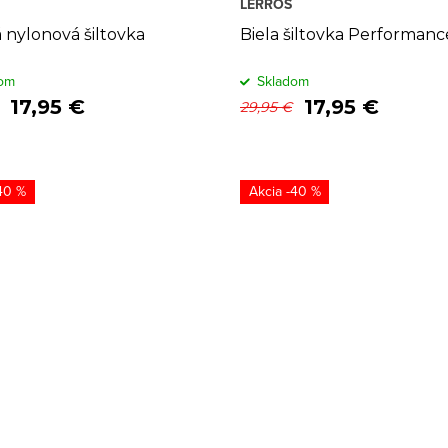
LERROS
 nylonová šiltovka
Biela šiltovka Performanc
om
Skladom
17,95 €
17,95 €
29,95 €
40 %
-40 %