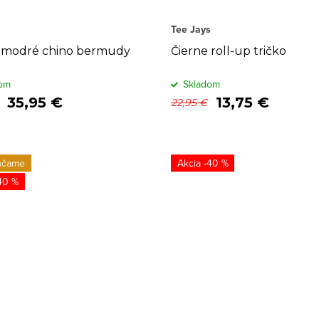
Tee Jays
modré chino bermudy
Čierne roll-up tričko
om
Skladom
35,95 €
13,75 €
22,95 €
účame
-40 %
40 %