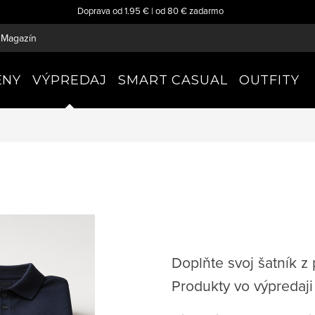
Doprava od 1.95 € | od 80 € zadarmo
Magazín
ENY
VÝPREDAJ
SMART CASUAL
OUTFITY
Doplňte svoj šatník z
Produkty vo výpredaj