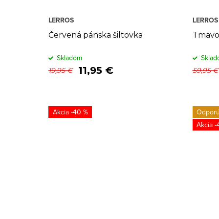
LERROS
LERROS
Červená pánska šiltovka
Tmavo
Skladom
Sklad
11,95 €
19,95 €
59,95 €
-40 %
Odpor
-