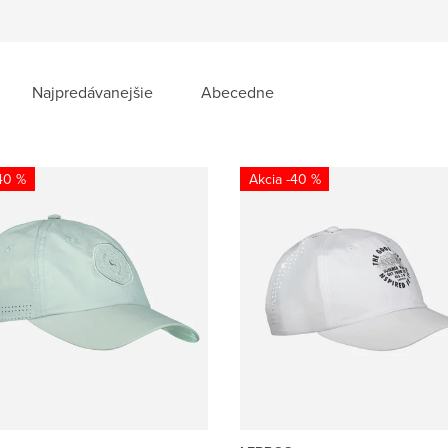
Najpredávanejšie
Abecedne
40 %
-40 %