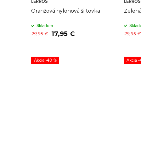
k
o
LERROS
LERROS
t
d
Oranžová nylonová šiltovka
Zelená
o
u
Skladom
Sklad
17,95 €
29,95 €
29,95 €
v
k
t
o
-40 %
-
v