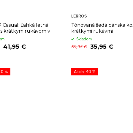
LERROS
Casual: Ľahká letná
Tónovaná šedá pánska koš
 s krátkym rukávom v
krátkymi rukávmi
farbe
om
Skladom
41,95 €
35,95 €
59,95 €
40 %
-40 %