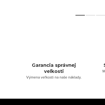
Garancia správnej
veľkosti
M
Výmena veľkosti na naše náklady.
Z