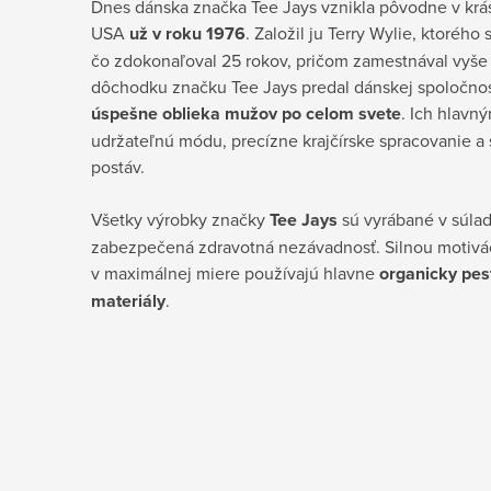
Dnes dánska značka Tee Jays vznikla pôvodne v kr
USA
už v roku 1976
. Založil ju Terry Wylie, ktorého 
čo zdokonaľoval 25 rokov, pričom zamestnával vyše
dôchodku značku Tee Jays predal dánskej spoločnosti
úspešne oblieka mužov po celom svete
.
Ich hlavným
udržateľnú módu, precízne krajčírske spracovanie a s
postáv.
Všetky výrobky značky
Tee Jays
sú vyrábané v súlad
zabezpečená zdravotná nezávadnosť. Silnou motivác
v maximálnej miere používajú hlavne
organicky pes
materiály
.