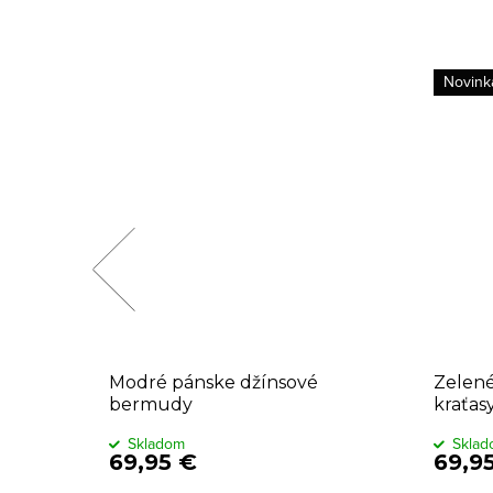
Novink
rmudy
Modré pánske džínsové
Zelené
bermudy
kraťas
Skladom
Skla
69,95 €
69,9