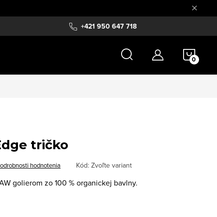
+421 950 647 718
NÁKU
KOŠÍ
dge tričko
Kód:
Zvoľte variant
odrobnosti hodnotenia
RAW golierom zo 100 % organickej bavlny.