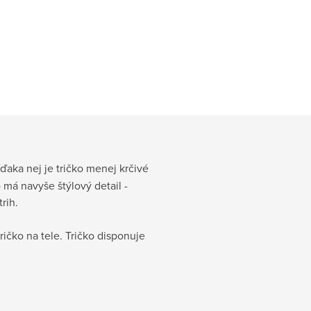
Vďaka nej je tričko menej krčivé
má navyše štýlový detail -
rih.
ičko na tele. Tričko disponuje