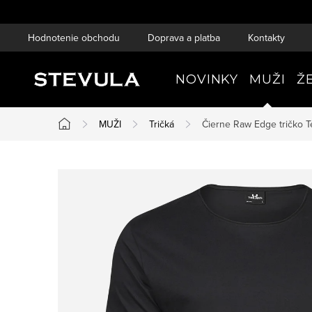
Prejsť
na
Hodnotenie obchodu
Doprava a platba
Kontakty
obsah
NOVINKY
MUŽI
Ž
MUŽI
Tričká
Čierne Raw Edge tričko
T
Domov