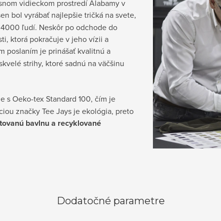
ásnom vidieckom prostredí Alabamy v
sen bol vyrábať najlepšie tričká na svete,
 4000 ľudí. Neskôr po odchode do
, ktorá pokračuje v jeho vízii a
 poslaním je prinášať kvalitnú a
kvelé strihy, ktoré sadnú na väčšinu
e s Oeko-tex Standard 100, čím je
iou značky Tee Jays je ekológia, preto
tovanú bavlnu a recyklované
Dodatočné parametre