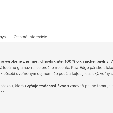
ays
Ostatné informácie
 je
vyrobené z jemnej, dlhovláknitej 100 % organickej bavlny
. 
 ideálnu gramáž na celoročné nosenie. Raw Edge pánske tričko 
k pôsobí uvoľneným dojmom, čo podčiarkuje aj klasický, voľný st
 páskou, ktorá
zvyšuje trvácnosť švov
a zároveň pekne formuje tr
lne.