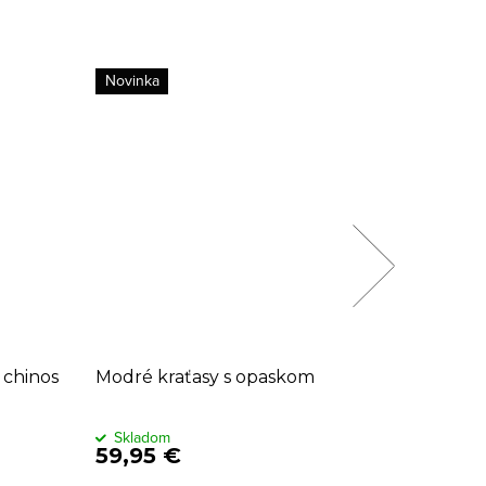
Novinka
-4
 chinos
Modré kraťasy s opaskom
Pánske 
tmavool
Skladom
Sklado
59,95 €
69,95 €