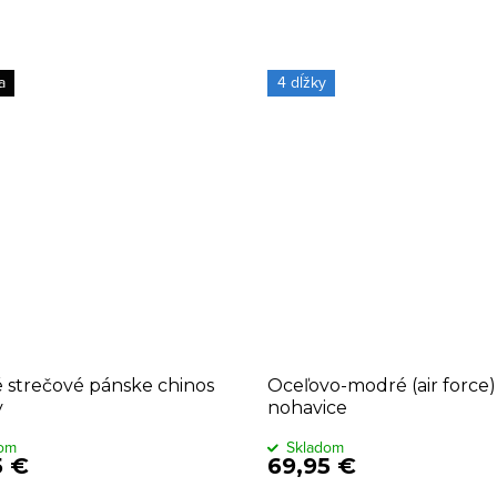
a
4 dĺžky
 strečové pánske chinos
Oceľovo-modré (air force)
y
nohavice
dom
Skladom
5 €
69,95 €