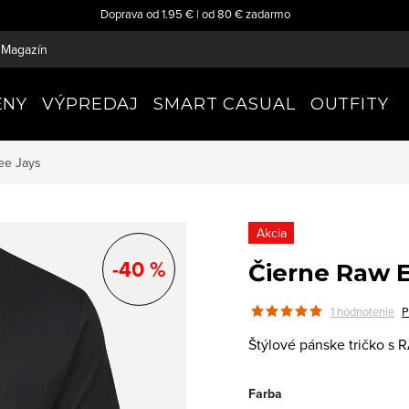
Doprava od 1.95 € | od 80 € zadarmo
Magazín
ENY
VÝPREDAJ
SMART CASUAL
OUTFITY
ee Jays
Akcia
-40 %
Čierne Raw E
1 hodnotenie
P
Štýlové pánske tričko s 
Farba