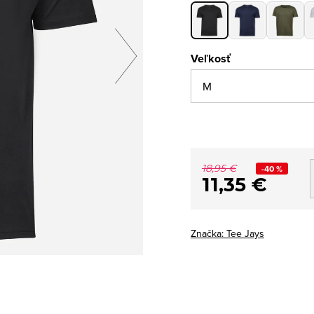
Veľkosť
18,95 €
-40 %
11,35 €
Značka:
Tee Jays