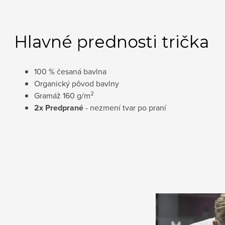
Hlavné prednosti trička
100 % česaná bavlna
Organický pôvod bavlny
2
Gramáž 160 g/m
2x Predprané
- nezmení tvar po praní