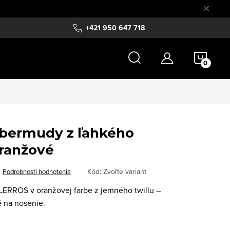
+421 950 647 718
NÁKU
KOŠÍ
 bermudy z ľahkého
oranžové
Kód:
Zvoľte variant
Podrobnosti hodnotenia
LERROS v oranžovej farbe z jemného twillu –
é na nosenie.