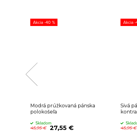
-40 %
-
 -
Modrá prúžkovaná pánska
Sivá p
polokošeľa
kontra
Skladom
Skla
27,55 €
45,95 €
45,95 €