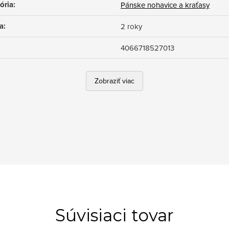
ória
:
Pánske nohavice a kraťasy
a
:
2 roky
4066718527013
Zobraziť viac
Súvisiaci tovar