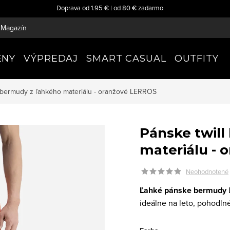
Doprava od 1.95 € | od 80 € zadarmo
Magazín
ENY
VÝPREDAJ
SMART CASUAL
OUTFITY
l bermudy z ľahkého materiálu - oranžové
LERROS
Pánske twill
materiálu - 
Neohodnotené
Ľahké pánske bermudy
ideálne na leto, pohodln