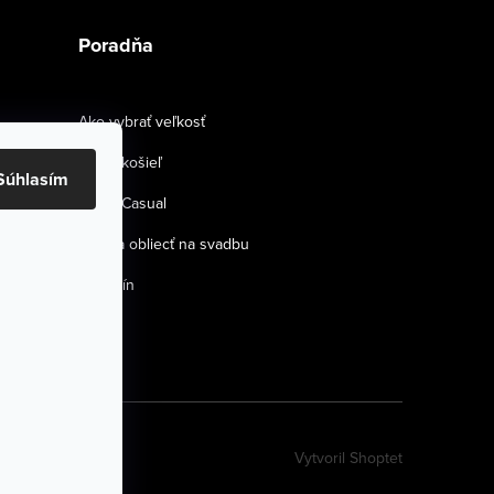
Poradňa
Ako vybrať veľkosť
Strihy košieľ
Súhlasím
Smart Casual
Ako sa obliecť na svadbu
Magazín
Vytvoril Shoptet