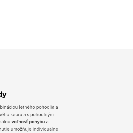
dy
ináciou letného pohodlia a
kého kepru a s pohodlným
málnu
voľnosť pohybu
a
hnutie umožňuje individuálne