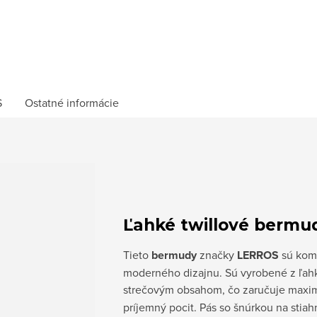
S
Ostatné informácie
Ľahké twillové bermu
Tieto
bermudy
značky
LERROS
sú komb
moderného dizajnu. Sú vyrobené z ľah
strečovým obsahom, čo zaručuje maxi
príjemný pocit. Pás so šnúrkou na stia