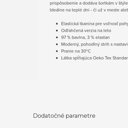
prispôsobenie a dodáva šortkám v štýle
Ideálne na teplé dni - či už v meste ale
Elastická tkanina pre voľnosť po
Odľahčená verzia na leto
97 % bavlna, 3 % elastan
Moderný, pohodlný strih s nasta
Pranie na
30°C
Látka spĺňajúca Oeko Tex Standa
Dodatočné parametre