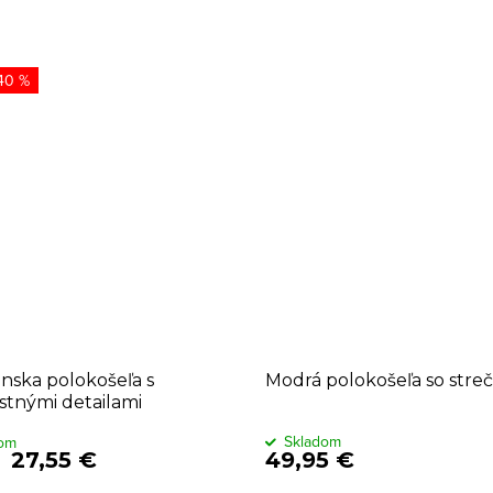
40 %
ánska polokošeľa s
Modrá polokošeľa so str
stnými detailami
Skladom
dom
27,55 €
49,95 €