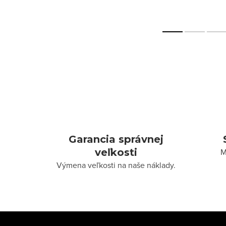
Garancia správnej
veľkosti
M
Výmena veľkosti na naše náklady.
Z