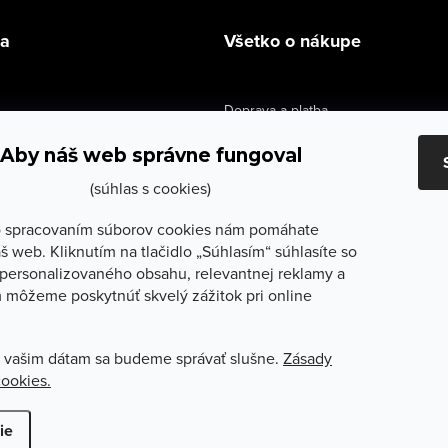
la
Všetko o nákupe
Doprava a platba
údaje
Výmena a vrátenie
Aby náš web správne fungoval
e obchodu
Obchodné podmienky
(súhlas s cookies)
služby
Reklamačné podmienky
 spracovaním súborov cookies nám pomáhate
š web. Kliknutím na tlačidlo „Súhlasím“ súhlasíte so
lečenie
Ochrana osobných údajov
personalizovaného obsahu, relevantnej reklamy a
 môžeme poskytnúť skvelý zážitok pri online
Odstúpenie od zmluvy
 vašim dátam sa budeme správať slušne.
Zásady
cookies.
ť nastavenie cookies
ie