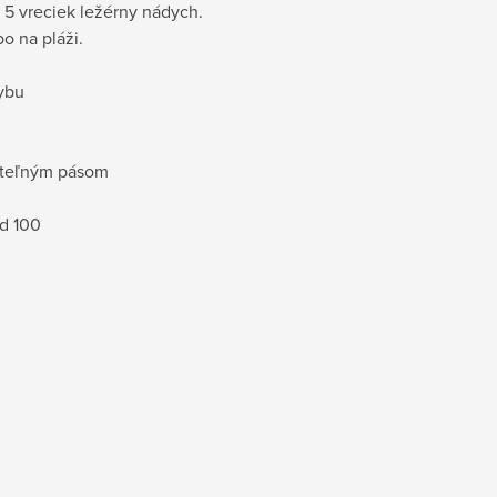
 5 vreciek ležérny nádych.
bo na pláži.
hybu
viteľným pásom
rd 100