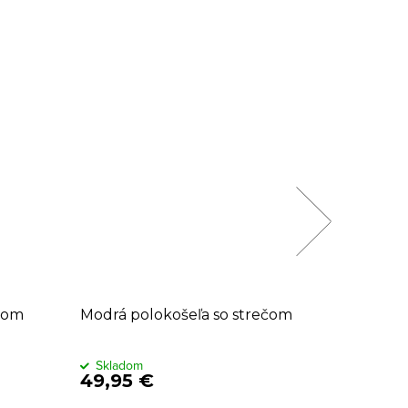
ečom
Modrá polokošeľa so strečom
Modrá p
LERROS 
Skladom
Sklado
49,95 €
35,95