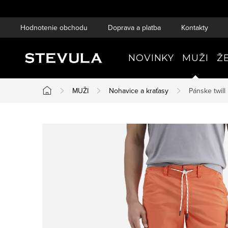
Prejsť
na
Hodnotenie obchodu
Doprava a platba
Kontakty
obsah
NOVINKY
MUŽI
Ž
MUŽI
Nohavice a kraťasy
Pánske twil
Domov