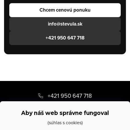
Chcem cenovú ponuku
info@stevula.sk
+421 950 647 718
Z
á
+421 950 647 718
p
info
@
stevula.sk
ä
Aby náš web správne fungoval
t
(súhlas s cookies)