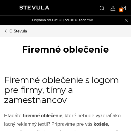
Prejsť
N
na
obsah
Doprava od 1.95 € | od 80 € zadarmo
K
O Stevula
Firemné oblečenie
Firemné oblečenie s logom
pre firmy, tímy a
zamestnancov
Hľadáte
firemné oblečenie
, ktoré nebude vyzerať ako
lacný reklamný textil? Pripravíme pre vás
košele,