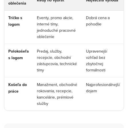
Kedy ho vybrať
Najväčšia výhoda
oblečenia
Tričko s
Eventy, promo akcie,
Dobrá cena a
interné tímy,
pohodlie
logom
jednoduché pracovné
oblečenie
Polokošeľa
Predaj, služby,
Upravenejší
recepcie, obchodní
vzhľad bez
s logom
zástupcovia, technické
zbytočnej
tímy
formálnosti
Košeľa do
Manažment, obchodné
Najprofesionálnejší
rokovania, recepcie,
dojem
práce
kancelárie, prémiové
služby