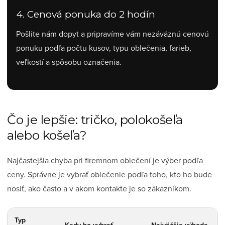
4. Cenová ponuka do 2 hodín
Pošlite nám dopyt a pripravíme vám nezáväznú cenovú
ponuku podľa počtu kusov, typu oblečenia, farieb,
veľkostí a spôsobu označenia.
Čo je lepšie: tričko, polokošeľa
alebo košeľa?
Najčastejšia chyba pri firemnom oblečení je výber podľa
ceny. Správne je vybrať oblečenie podľa toho, kto ho bude
nosiť, ako často a v akom kontakte je so zákazníkom.
Typ