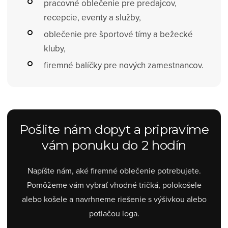
pracovné oblečenie pre predajcov,
recepcie, eventy a služby,
oblečenie pre športové tímy a bežecké
kluby,
firemné balíčky pre nových zamestnancov.
Pošlite nám dopyt a pripravíme
vám ponuku do 2 hodín
Napíšte nám, aké firemné oblečenie potrebujete.
Pomôžeme vám vybrať vhodné tričká, polokošele
alebo košele a navrhneme riešenie s výšivkou alebo
potlačou loga.