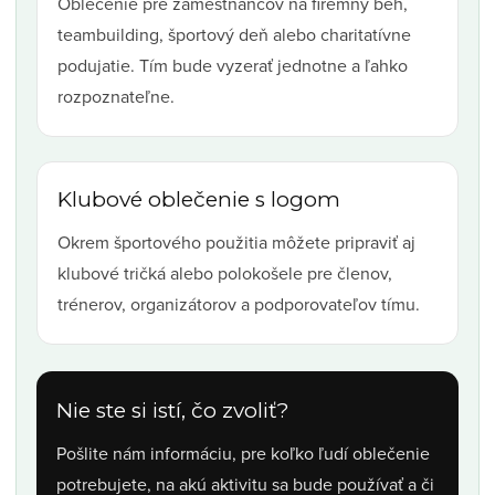
Oblečenie pre zamestnancov na firemný beh,
teambuilding, športový deň alebo charitatívne
podujatie. Tím bude vyzerať jednotne a ľahko
rozpoznateľne.
Klubové oblečenie s logom
Okrem športového použitia môžete pripraviť aj
klubové tričká alebo polokošele pre členov,
trénerov, organizátorov a podporovateľov tímu.
Nie ste si istí, čo zvoliť?
Pošlite nám informáciu, pre koľko ľudí oblečenie
potrebujete, na akú aktivitu sa bude používať a či