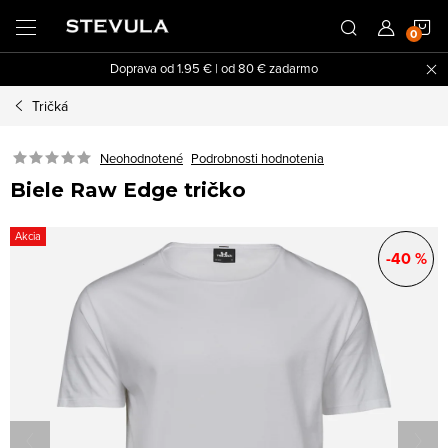
Prejsť
N
na
obsah
Doprava od 1.95 € | od 80 € zadarmo
K
Tričká
Neohodnotené
Podrobnosti hodnotenia
Biele Raw Edge tričko
Akcia
-40 %