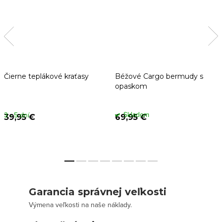
Čierne teplákové kraťasy
Béžové Cargo bermudy s
opaskom
Skladom
3 - 5 dní
39,95 €
69,95 €
Garancia správnej veľkosti
Výmena veľkosti na naše náklady.