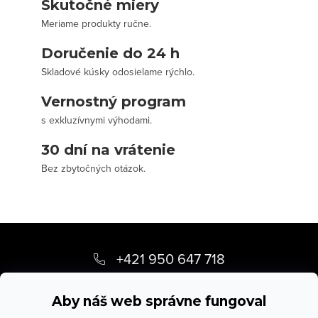
Skutočné miery
Meriame produkty ručne.
Doručenie do 24 h
Skladové kúsky odosielame rýchlo.
Vernostný program
s exkluzívnymi výhodami.
30 dní na vrátenie
Bez zbytočných otázok.
Z
á
+421 950 647 718
p
info
@
stevula.sk
ä
Aby náš web správne fungoval