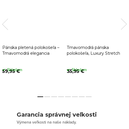
Pánska pletená polokošeľa –
Tmavomodrá pánska
Tmavomodrá elegancia
polokošeľa, Luxury Stretch
Skladom
Skladom
59,95 €
35,95 €
Garancia správnej veľkosti
Výmena veľkosti na naše náklady.