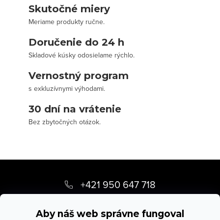
Skutočné miery
Meriame produkty ručne.
Doručenie do 24 h
Skladové kúsky odosielame rýchlo.
Vernostný program
s exkluzívnymi výhodami.
30 dní na vrátenie
Bez zbytočných otázok.
Z
á
+421 950 647 718
p
info
@
stevula.sk
ä
Aby náš web správne fungoval