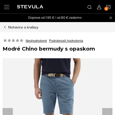
Prejsť
N
na
obsah
Doprava od 1.95 € | od 80 € zadarmo
K
Nohavice a kraťasy
Neohodnotené
Podrobnosti hodnotenia
Modré Chino bermudy s opaskom