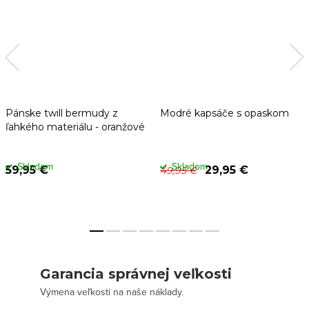
Pánske twill bermudy z
Modré kapsáče s opaskom
ľahkého materiálu - oranžové
Skladom
Skladom
59,95 €
29,95 €
49,95 €
Garancia správnej veľkosti
Výmena veľkosti na naše náklady.