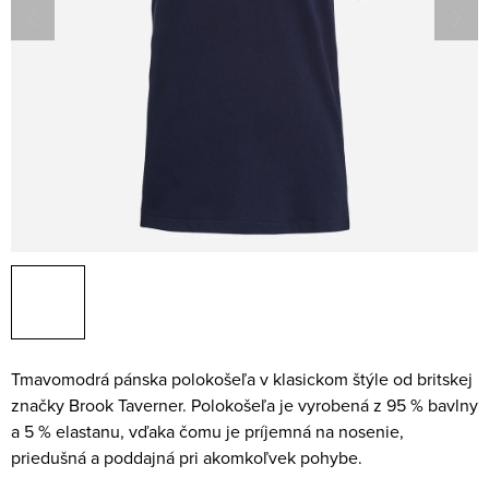
Tmavomodrá pánska polokošeľa v klasickom štýle od britskej
značky Brook Taverner. Polokošeľa je vyrobená z 95 % bavlny
a 5 % elastanu, vďaka čomu je príjemná na nosenie,
priedušná a poddajná pri akomkoľvek pohybe.