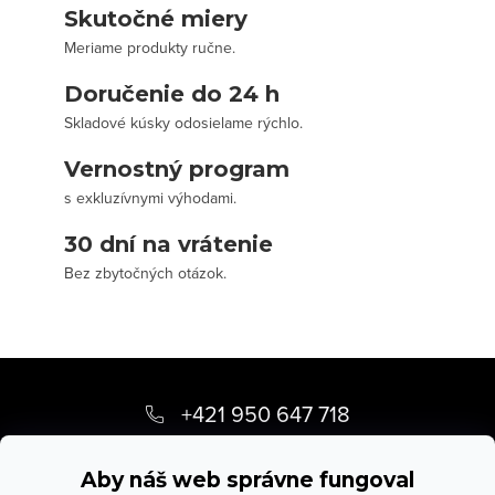
Skutočné miery
Meriame produkty ručne.
Doručenie do 24 h
Skladové kúsky odosielame rýchlo.
Vernostný program
s exkluzívnymi výhodami.
30 dní na vrátenie
Bez zbytočných otázok.
Z
á
+421 950 647 718
p
info
@
stevula.sk
ä
Aby náš web správne fungoval