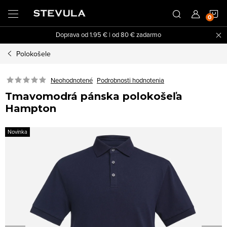
Prejsť
N
na
obsah
Doprava od 1.95 € | od 80 € zadarmo
K
Polokošele
Neohodnotené
Podrobnosti hodnotenia
Tmavomodrá pánska polokošeľa
Hampton
Novinka