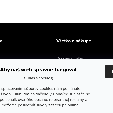
la
Všetko o nákupe
Doprava a platba
údaje
Výmena a vrátenie
Aby náš web správne fungoval
e obchodu
Obchodné podmienky
(súhlas s cookies)
služby
Reklamačné podmienky
 spracovaním súborov cookies nám pomáhate
š web. Kliknutím na tlačidlo „Súhlasím“ súhlasíte so
lečenie
Ochrana osobných údajov
personalizovaného obsahu, relevantnej reklamy a
 môžeme poskytnúť skvelý zážitok pri online
Odstúpenie od zmluvy