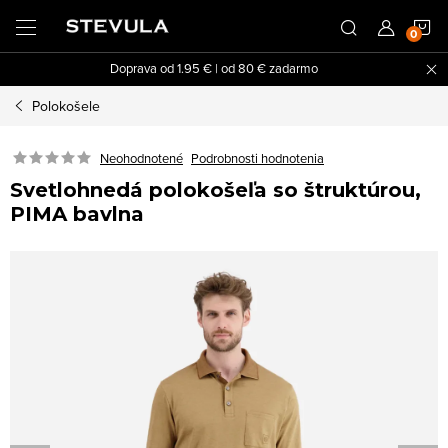
Prejsť
N
na
obsah
Doprava od 1.95 € | od 80 € zadarmo
K
Polokošele
Neohodnotené
Podrobnosti hodnotenia
Svetlohnedá polokošeľa so štruktúrou,
PIMA bavlna