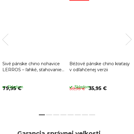
Sivé pánske chino nohavice
Béžové pánske chino kraťasy
LERROS – ľahké, sťahovanie
v odľahčenej verzii
v páse
Skladom
Skladom
79,95 €
35,95 €
59,95 €
Garancia správnej veľkosti