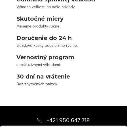
Výmena veľkosti na naše náklady.
Skutočné miery
Meriame produkty ručne.
Doručenie do 24 h
Skladové kúsky odosielame rýchlo.
Vernostný program
s exkluzívnymi výhodami.
30 dní na vrátenie
Bez zbytočných otázok.
Z
á
+421 950 647 718