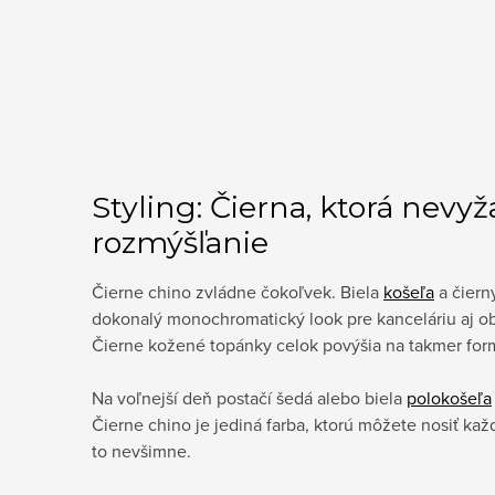
Styling: Čierna, ktorá nevy
rozmýšľanie
Čierne chino zvládne čokoľvek. Biela
košeľa
a čier
dokonalý monochromatický look pre kanceláriu aj ob
Čierne kožené topánky celok povýšia na takmer for
Na voľnejší deň postačí šedá alebo biela
polokošeľa
Čierne chino je jediná farba, ktorú môžete nosiť každ
to nevšimne.