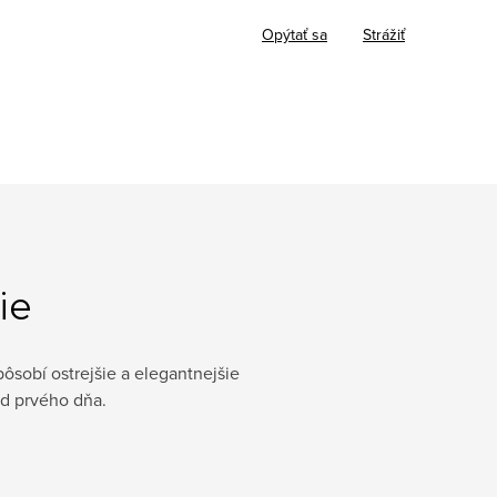
Opýtať sa
Strážiť
ie
pôsobí ostrejšie a elegantnejšie
od prvého dňa.