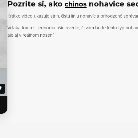
chinos
Pozrite si, ako
nohavice se
Krátke video ukazuje strih, čistú líniu nohavíc a prirodzené sprá
Vďaka tomu si jednoduchšie overíte, či vám bude tento typ nohaví
ale aj v reálnom nosení.