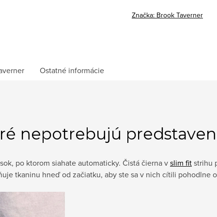
Značka:
Brook Taverner
averner
Ostatné informácie
oré nepotrebujú predstaven
sok, po ktorom siahate automaticky. Čistá čierna v
slim fit
strihu 
je tkaninu hneď od začiatku, aby ste sa v nich cítili pohodlne 