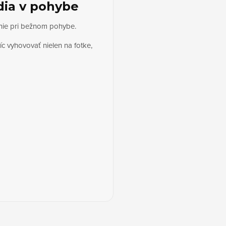
dia v pohybe
vanie pri bežnom pohybe.
c vyhovovať nielen na fotke,