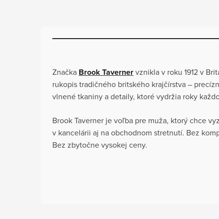
Značka
Brook Taverner
vznikla v roku 1912 v Bri
rukopis tradičného britského krajčírstva – precíz
vlnené tkaniny a detaily, ktoré vydržia roky ka
Brook Taverner je voľba pre muža, ktorý chce vy
v kancelárii aj na obchodnom stretnutí. Bez komp
Bez zbytočne vysokej ceny.