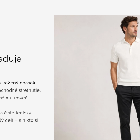
žaduje
ny
kožený opasok
–
chodné stretnutie.
málnu úroveň.
a čisté tenisky.
ý deň – a nikto si