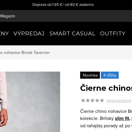
Doprava od 1.95 € | od 80 € zadarmo
Magazín
ENY
VÝPREDAJ
SMART CASUAL
OUTFITY
os nohavice
Brook Taverner
Novinka
4 dĺžky
Čierne chino
Neohodnotené
Čierne chino nohavice Br
kolekcie. Britský
slim fit
,
od raňajšej porady až po 