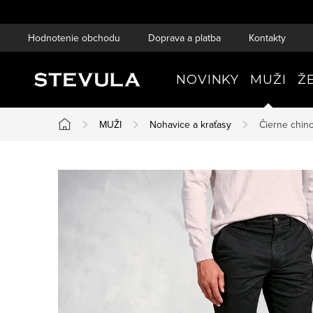
Prejsť
na
Hodnotenie obchodu
Doprava a platba
Kontakty
obsah
NOVINKY
MUŽI
Ž
MUŽI
Nohavice a kraťasy
Čierne chin
Domov