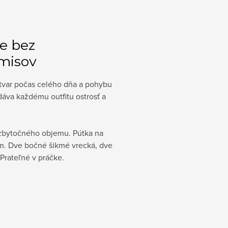
e bez
misov
í tvar počas celého dňa a pohybu
dáva každému outfitu ostrosť a
z zbytočného objemu. Pútka na
m. Dve bočné šikmé vrecká, dve
Prateľné v práčke.