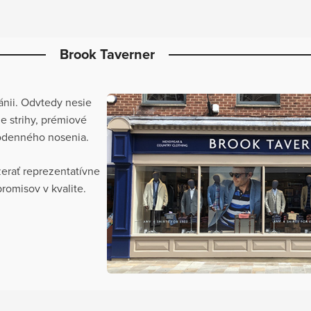
Brook Taverner
tánii. Odvtedy nesie
ne strihy, prémiové
ždodenného nosenia.
zerať reprezentatívne
romisov v kvalite.