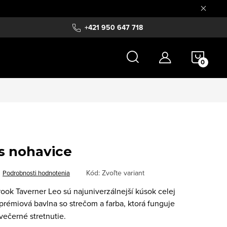
+421 950 647 718
NÁKU
KOŠÍ
s nohavice
Kód:
Zvoľte variant
Podrobnosti hodnotenia
ook Taverner Leo sú najuniverzálnejší kúsok celej
prémiová bavlna so strečom a farba, ktorá funguje
večerné stretnutie.