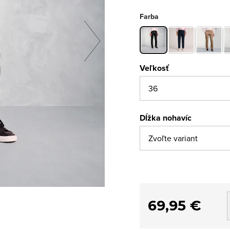
Farba
Veľkosť
Dĺžka nohavíc
69,95 €