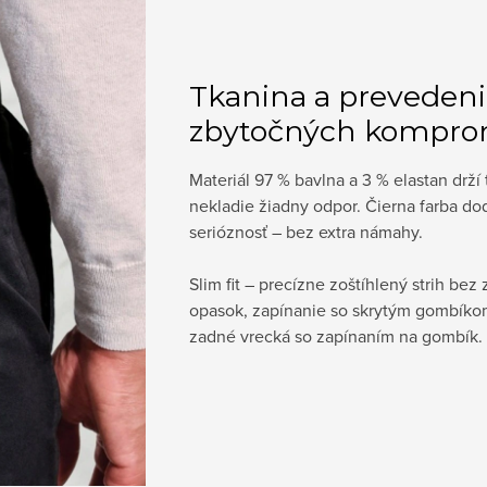
Tkanina a prevedeni
zbytočných kompro
Materiál 97 % bavlna a 3 % elastan drž
nekladie žiadny odpor. Čierna farba do
serióznosť – bez extra námahy.
Slim fit – precízne zoštíhlený strih be
opasok, zapínanie so skrytým gombíko
zadné vrecká so zapínaním na gombík. 