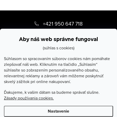
Z
á
+421 950 647 718
p
info
@
stevula.sk
ä
Aby náš web správne fungoval
t
(súhlas s cookies)
i
Súhlasom so spracovaním súborov cookies nám pomáhate
zlepšovať náš web. Kliknutím na tlačidlo „Súhlasím“
e
súhlasíte so zobrazením personalizovaného obsahu,
O Stevula
relevantnej reklamy a zároveň vám môžeme poskytnúť
skvelý zážitok pri online nakupovaní.
Všetko o nákupe
Ďakujeme, k vašim dátam sa budeme správať slušne.
Zásady používania cookies.
Poradňa
Nastavenie