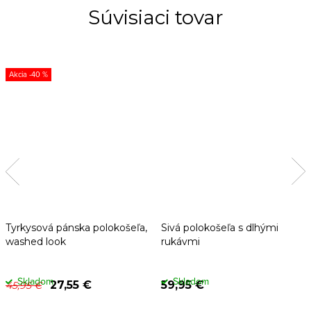
Súvisiaci tovar
-40 %
Tyrkysová pánska polokošeľa,
Sivá polokošeľa s dlhými
washed look
rukávmi
Skladom
Skladom
27,55 €
59,95 €
45,95 €