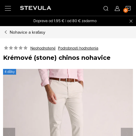
Prejsť
N
na
obsah
Doprava od 1.95 € | od 80 € zadarmo
K
Nohavice a kraťasy
Neohodnotené
Podrobnosti hodnotenia
Krémové (stone) chinos nohavice
4 dĺžky