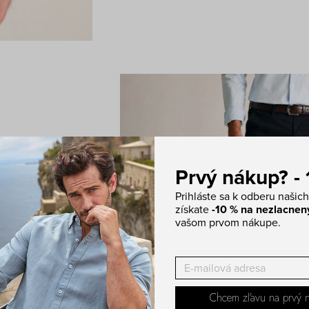
Prvý nákup? -
 výsledok
Prihláste sa k odberu našich
rnou a navy.
získate
-10 % na nezlacnen
Hnedý
kožený
vašom prvom nákupe.
a na smart casual,
lebo
tenký sveter
.
Chcem zľavu na prvý 
utie aj večerný