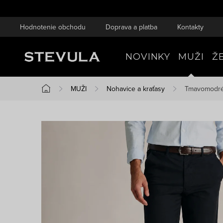
Prejsť
na
Hodnotenie obchodu
Doprava a platba
Kontakty
obsah
NOVINKY
MUŽI
Ž
MUŽI
Nohavice a kraťasy
Tmavomodré 
Domov