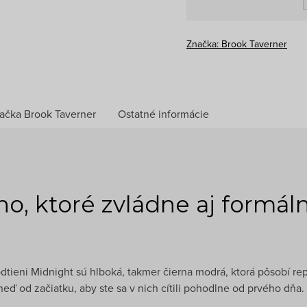
Značka:
Brook Taverner
ačka
Brook Taverner
Ostatné informácie
o, ktoré zvládne aj formáln
dtieni Midnight sú hlboká, takmer čierna modrá, ktorá pôsobí re
ď od začiatku, aby ste sa v nich cítili pohodlne od prvého dňa.