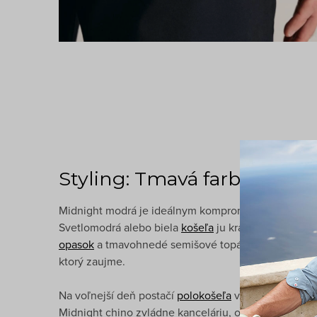
Styling: Tmavá farba, ľahký
Midnight modrá je ideálnym kompromisom medzi čie
Svetlomodrá alebo biela
košeľa
ju krásne odľahčí. 
opasok
a tmavohnedé semišové topánky celok povýši
ktorý zaujme.
Na voľnejší deň postačí
polokošeľa
v svetlej farbe a
Midnight chino zvládne kanceláriu, obchodné stretn