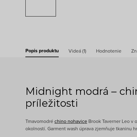
Popis produktu
Videá (1)
Hodnotenie
Zn
Midnight modrá – chin
príležitosti
Tmavomodré
chino nohavice
Brook Taverner Leo v o
okolností. Garment wash úprava zjemňuje tkaninu hne