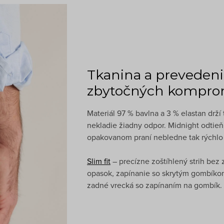
Tkanina a prevedeni
zbytočných kompro
Materiál 97 % bavlna a 3 % elastan drž
nekladie žiadny odpor. Midnight odtieň 
opakovanom praní nebledne tak rýchlo a
Slim fit
– precízne zoštíhlený strih bez
opasok, zapínanie so skrytým gombíko
zadné vrecká so zapínaním na gombík. 