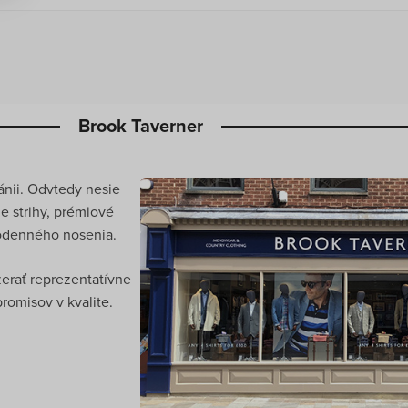
Brook Taverner
tánii. Odvtedy nesie
ne strihy, prémiové
ždodenného nosenia.
zerať reprezentatívne
romisov v kvalite.