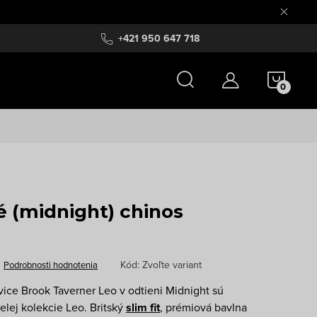
+421 950 647 718
NÁKU
KOŠÍ
(midnight) chinos
Kód:
Zvoľte variant
Podrobnosti hodnotenia
ce Brook Taverner Leo v odtieni Midnight sú
celej kolekcie Leo. Britský
slim fit
, prémiová bavlna