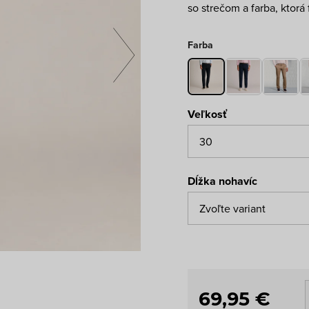
so strečom a farba, ktor
Farba
Veľkosť
Dĺžka nohavíc
69,95 €