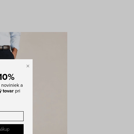
×
 10%
 noviniek a
ý tovar
pri
nákup