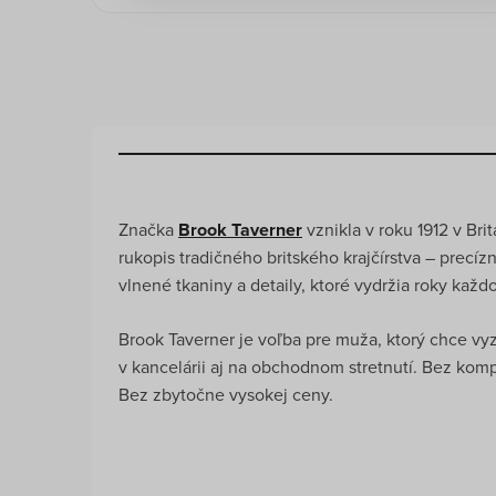
Značka
Brook Taverner
vznikla v roku 1912 v Bri
rukopis tradičného britského krajčírstva – precíz
vlnené tkaniny a detaily, ktoré vydržia roky ka
Brook Taverner je voľba pre muža, ktorý chce vy
v kancelárii aj na obchodnom stretnutí. Bez komp
Bez zbytočne vysokej ceny.