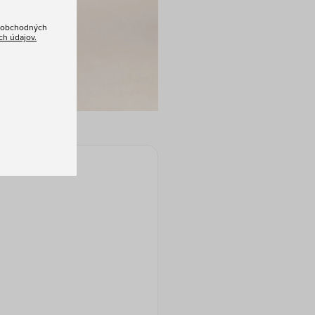
m obchodných
h údajov.