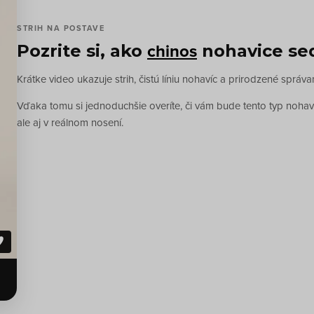
STRIH NA POSTAVE
chinos
Pozrite si, ako
nohavice se
Krátke video ukazuje strih, čistú líniu nohavíc a prirodzené sprá
Vďaka tomu si jednoduchšie overíte, či vám bude tento typ nohaví
ale aj v reálnom nosení.