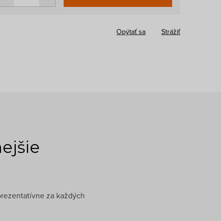
cena:
Opýtať sa
Strážiť
ejšie
prezentatívne za každých