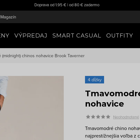
Doprava od 1.95 € | od 80 € zadarmo
Magazín
ENY
VÝPREDAJ
SMART CASUAL
OUTFITY
(midnight) chinos nohavice
Brook Taverner
4 dĺžky
Tmavomodré 
nohavice
Neohodnotené
Tmavomodré chino nohavi
najprestížnejšia voľba z 