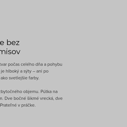
e bez
misov
í tvar počas celého dňa a pohybu
je hlboký a sýty – ani po
ko svetlejšie farby.
 zbytočného objemu. Pútka na
m. Dve bočné šikmé vrecká, dve
Prateľné v práčke.