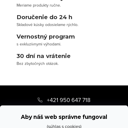
Meriame produkty ručne.
Doručenie do 24 h
Skladové kúsky odosielame rýchlo.
Vernostný program
s exkluzívnymi výhodami.
30 dní na vrátenie
Bez zbytočných otázok.
Z
á
+421 950 647 718
p
info
@
stevula.sk
ä
Aby náš web správne fungoval
t
(súhlas s cookies)