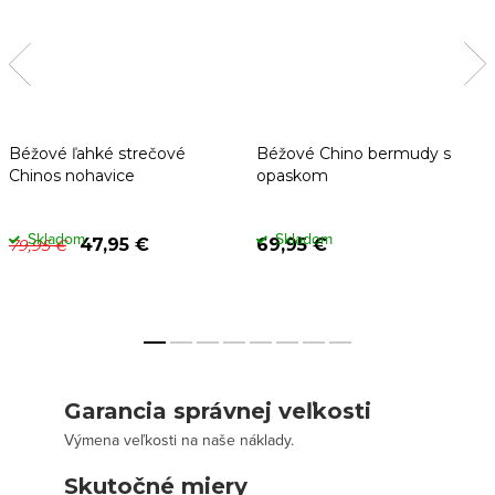
Béžové ľahké strečové
Béžové Chino bermudy s
Chinos nohavice
opaskom
Skladom
Skladom
47,95 €
69,95 €
79,95 €
Garancia správnej veľkosti
Výmena veľkosti na naše náklady.
Skutočné miery