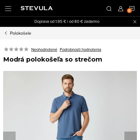
Prejsť
N
na
obsah
Doprava od 1.95 € | od 80 € zadarmo
K
Polokošele
Neohodnotené
Podrobnosti hodnotenia
Modrá polokošeľa so strečom