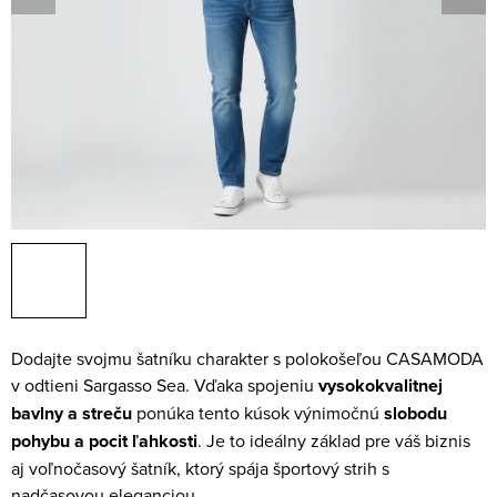
Dodajte svojmu šatníku charakter s polokošeľou CASAMODA
v odtieni Sargasso Sea. Vďaka spojeniu
vysokokvalitnej
bavlny a streču
ponúka tento kúsok výnimočnú
slobodu
pohybu a pocit ľahkosti
. Je to ideálny základ pre váš biznis
aj voľnočasový šatník, ktorý spája športový strih s
nadčasovou eleganciou.