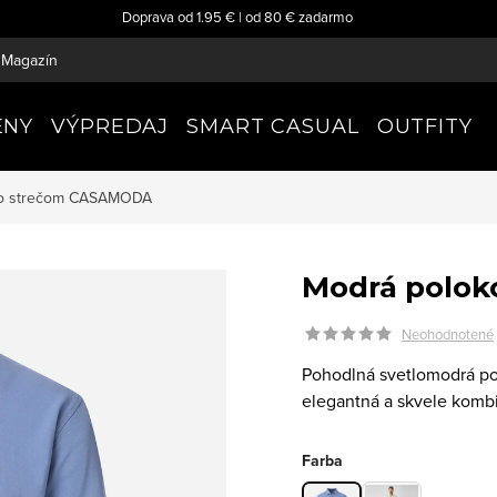
Doprava od 1.95 € | od 80 € zadarmo
Magazín
ENY
VÝPREDAJ
SMART CASUAL
OUTFITY
o strečom
CASAMODA
Modrá polok
Neohodnotené
Pohodlná svetlomodrá po
elegantná a skvele komb
Farba