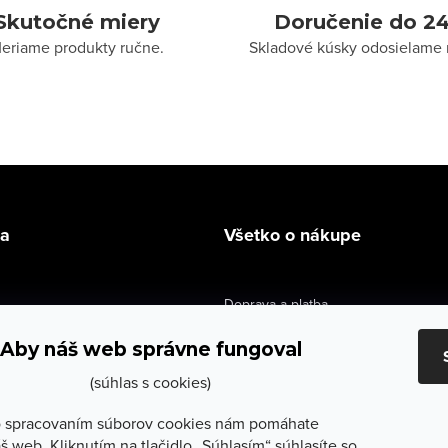
Skutočné miery
Doručenie do 24
eriame produkty ručne.
Skladové kúsky odosielame 
la
Všetko o nákupe
Doprava a platba
údaje
Výmena a vrátenie
Aby náš web správne fungoval
e obchodu
Obchodné podmienky
(súhlas s cookies)
služby
Reklamačné podmienky
 spracovaním súborov cookies nám pomáhate
š web. Kliknutím na tlačidlo „Súhlasím“ súhlasíte so