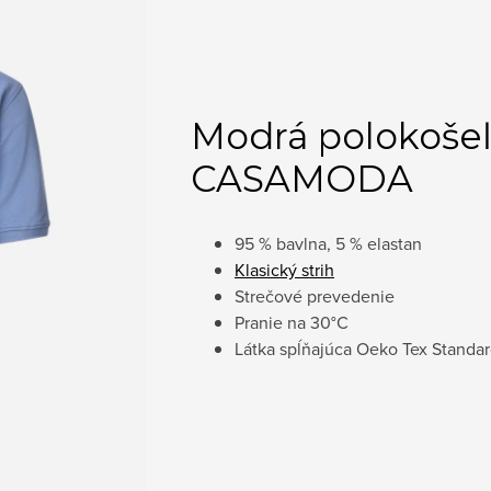
Modrá polokoše
CASAMODA
95 % bavlna, 5 % elastan
Klasický strih
Strečové prevedenie
Pranie na
30°C
Látka spĺňajúca Oeko Tex Standa