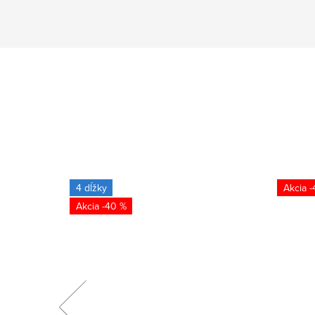
4 dĺžky
-
-40 %