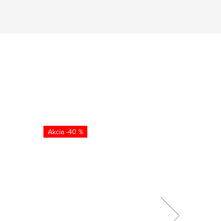
-40 %
4 dĺžky