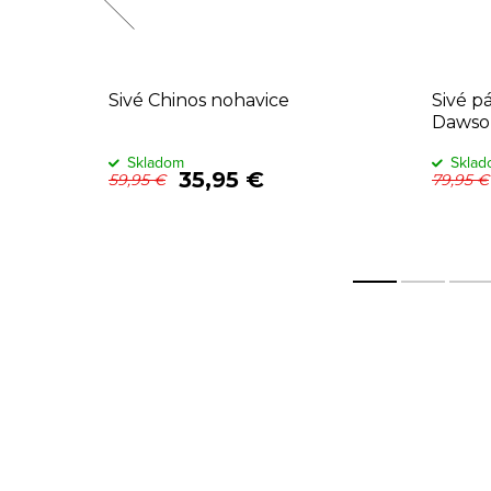
lder,
Sivé Chinos nohavice
Sivé p
Dawso
Skladom
Skla
35,95 €
59,95 €
79,95 €