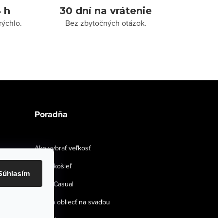
 h
30 dní na vrátenie
rýchlo.
Bez zbytočných otázok.
Poradňa
Ako vybrať veľkosť
Strihy košieľ
Súhlasím
Smart Casual
Ako sa obliecť na svadbu