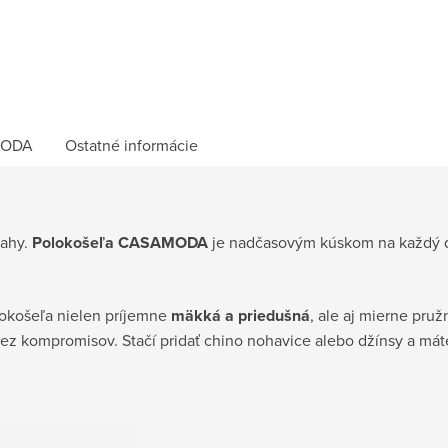
ODA
Ostatné informácie
mahy.
Polokošeľa CASAMODA
je nadčasovým kúskom na každý d
okošeľa nielen príjemne
mäkká a priedušná
, ale aj mierne pruž
bez kompromisov. Stačí pridať chino nohavice alebo džínsy a mát