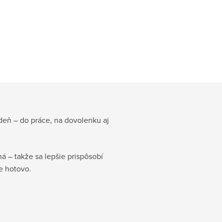
eň – do práce, na dovolenku aj
ná – takže sa lepšie prispôsobí
e hotovo.