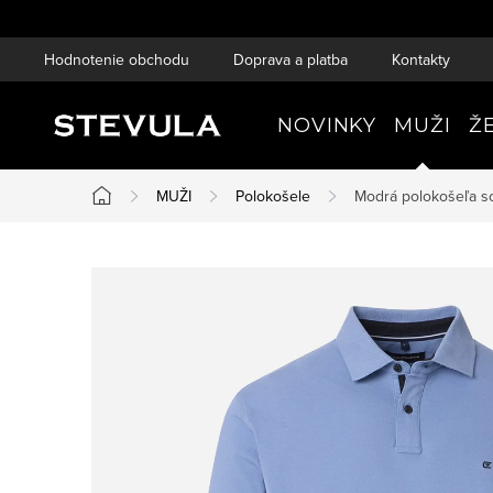
Prejsť
na
Hodnotenie obchodu
Doprava a platba
Kontakty
obsah
NOVINKY
MUŽI
Ž
MUŽI
Polokošele
Modrá polokošeľa s
Domov