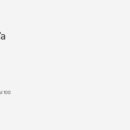
ľa
rd 100