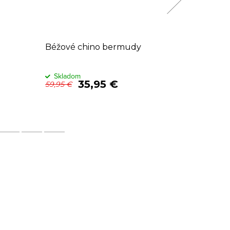
Béžové chino bermudy
Béžové 
Sklado
Skladom
35,95 €
59,95
59,95 €