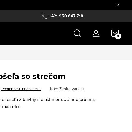
+421 950 647 718
NÁKU
KOŠÍ
ošeľa so strečom
Kód:
Zvoľte variant
Podrobnosti hodnotenia
lokošeľa z bavlny s elastanom. Jemne pružná,
inovateľná.