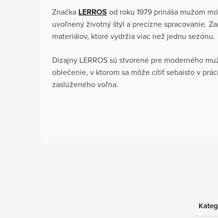
Značka
LERROS
od roku 1979 prináša mužom mód
uvoľnený životný štýl a precízne spracovanie. Za
materiálov, ktoré vydržia viac než jednu sezónu.
Dizajny LERROS sú stvorené pre moderného muža
oblečenie, v ktorom sa môže cítiť sebaisto v prác
zaslúženého voľna.
Kateg