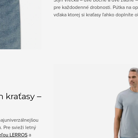
pre každodenné drobnosti. Pútka na op
vďaka ktorej si kraťasy ľahko doplnít
 kraťasy –
najuniverzálnejšou
 Pre svieži letný
eľou LERROS
a