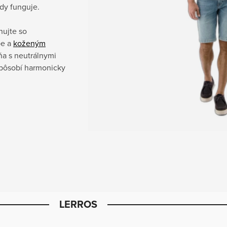
dy funguje.
nujte so
be a
koženým
ňa s neutrálnymi
t pôsobí harmonicky
LERROS