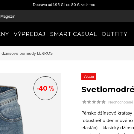
Doprava od 1.95 € | od 80 € zadarmo
Magazín
ENY
VÝPREDAJ
SMART CASUAL
OUTFITY
é džínsové bermudy
LERROS
Akcia
-40 %
Svetlomodré
Neohodnotené
Pánske džínsové kraťasy
robustného denimového ma
elastán) – klasický džíns