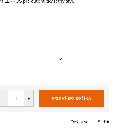
 LERROS pre autentický letný štýl.
PRIDAŤ DO KOŠÍKA
Jednotková
cena:
Opýtať sa
Strážiť