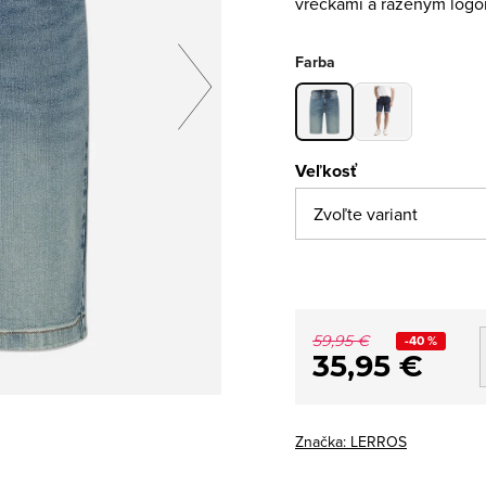
vreckami a razeným logom
Farba
Veľkosť
-40 %
59,95 €
35,95 €
Značka:
LERROS