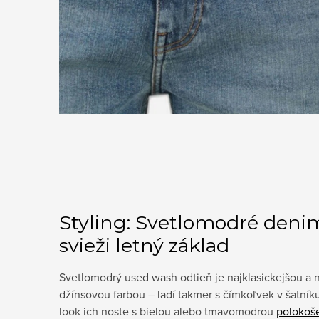
Styling: Svetlomodré denim
svieži letný základ
Svetlomodrý used wash odtieň je najklasickejšou a 
džínsovou farbou – ladí takmer s čímkoľvek v šatníku.
look ich noste s bielou alebo tmavomodrou
polokoš