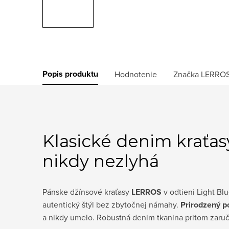
Popis produktu
Hodnotenie
Značka
LERRO
Klasické denim kraťasy
nikdy nezlyhá
Pánske džínsové kraťasy
LERROS
v odtieni Light Bl
autentický štýl bez zbytočnej námahy.
Prirodzený po
a nikdy umelo. Robustná denim tkanina pritom zaru