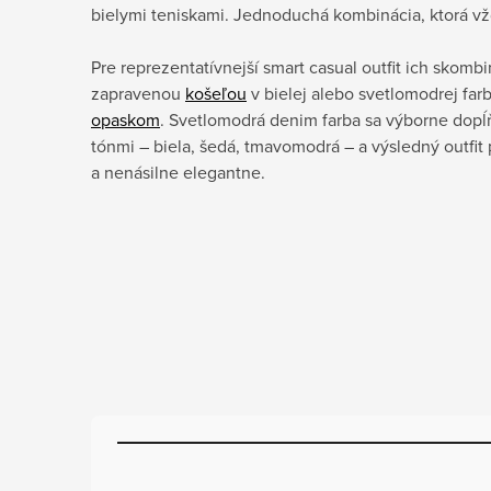
bielymi teniskami. Jednoduchá kombinácia, ktorá vž
Pre reprezentatívnejší smart casual outfit ich skombi
zapravenou
košeľou
v bielej alebo svetlomodrej far
opaskom
. Svetlomodrá denim farba sa výborne dopĺ
tónmi – biela, šedá, tmavomodrá – a výsledný outfi
a nenásilne elegantne.