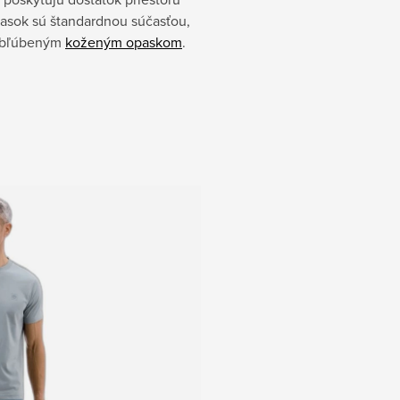
asok sú štandardnou súčasťou,
e obľúbeným
koženým opaskom
.