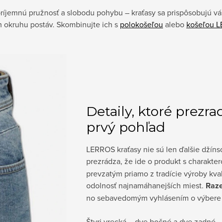
 príjemnú pružnosť a slobodu pohybu – kraťasy sa prispôsobujú v
om okruhu postáv. Skombinujte ich s
polokošeľou
alebo
košeľou 
Detaily, ktoré prezra
prvý pohľad
LERROS kraťasy nie sú len ďalšie džíns
prezrádza, že ide o produkt s charakte
prevzatým priamo z tradície výroby kva
odolnosť najnamáhanejších miest.
Raz
no sebavedomým vyhlásením o výbere 
Štyri vrecká – dve bočné a dve zadné –