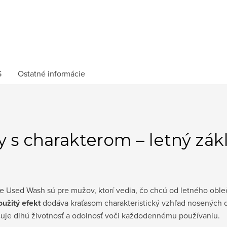
S
Ostatné informácie
 s charakterom – letný zákl
ue Used Wash sú pre mužov, ktorí vedia, čo chcú od letného oble
užitý efekt
dodáva kraťasom charakteristický vzhľad nosených d
čuje dlhú životnosť a odolnosť voči každodennému používaniu.