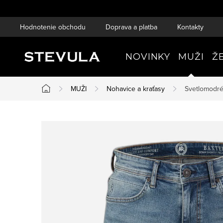
Prejsť
na
Hodnotenie obchodu
Doprava a platba
Kontakty
obsah
NOVINKY
MUŽI
Ž
MUŽI
Nohavice a kraťasy
Svetlomodr
Domov