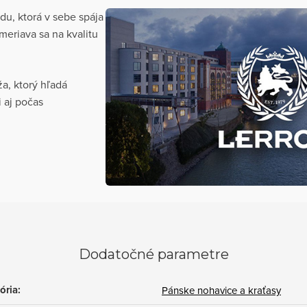
u, ktorá v sebe spája
meriava sa na kvalitu
, ktorý hľadá
i aj počas
Dodatočné parametre
ória
:
Pánske nohavice a kraťasy