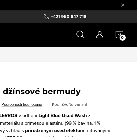
+421 950 647 718
NÁKU
KOŠÍ
 džínsové bermudy
Kód:
Zvoľte variant
Podrobnosti hodnotenia
LERROS
v odtieni
Light Blue Used Wash
z
teriálu s prímesou elastánu (99 % bavlna, 1 %
ový vzhľad s
prirodzeným used efektom
, nitovanými