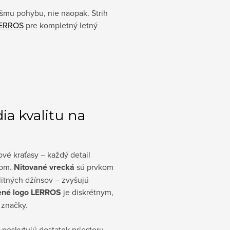
ášmu pohybu, nie naopak. Strih
LERROS
pre kompletný letný
dia kvalitu na
ové kraťasy – každý detail
rom.
Nitované vrecká
sú prvkom
litných džínsov – zvyšujú
ené logo LERROS
je diskrétnym,
značky.
 poskytujú dostatok priestoru