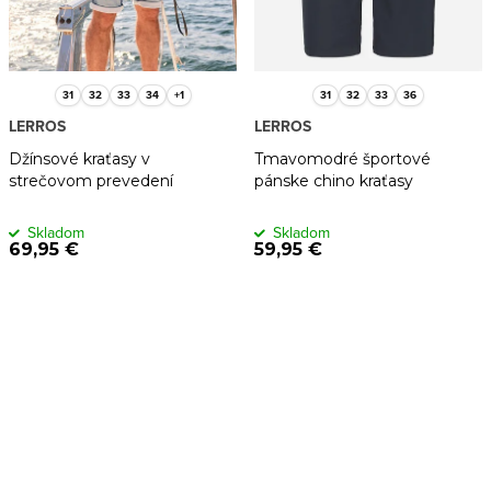
31
32
33
34
+1
31
32
33
36
LERROS
LERROS
Džínsové kraťasy v
Tmavomodré športové
strečovom prevedení
pánske chino kraťasy
Skladom
Skladom
69,95 €
59,95 €