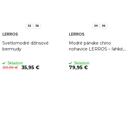
32
36
34
36
LERROS
LERROS
Svetlomodré džínsové
Modré pánske chino
bermudy
nohavice LERROS – ľahké,
sťahovanie v páse
Skladom
Skladom
35,95 €
79,95 €
59,95 €