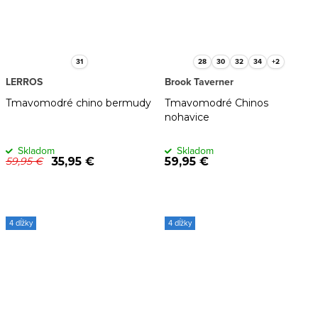
31
28
30
32
34
+2
LERROS
Brook Taverner
Tmavomodré chino bermudy
Tmavomodré Chinos
nohavice
Skladom
Skladom
35,95 €
59,95 €
59,95 €
4 dĺžky
4 dĺžky