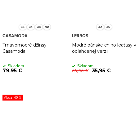
33
34
38
40
32
36
CASAMODA
LERROS
Tmavomodré džínsy
Modré pánske chino kraťasy v
Casamoda
odľahčenej verzii
Skladom
Skladom
79,95 €
35,95 €
59,95 €
-40 %