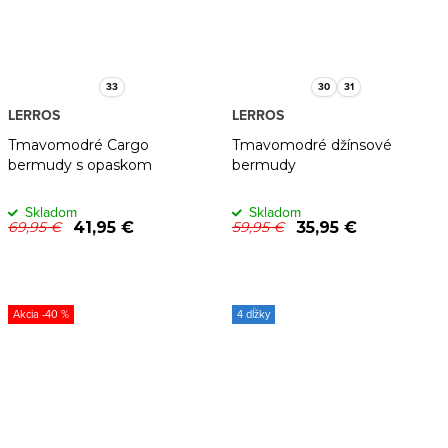
33
30
31
LERROS
LERROS
Tmavomodré Cargo
Tmavomodré džínsové
bermudy s opaskom
bermudy
Skladom
Skladom
41,95 €
35,95 €
69,95 €
59,95 €
-40 %
4 dĺžky