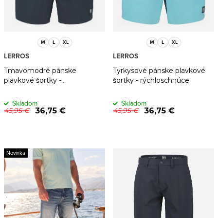
u
o
k
d
t
u
M
L
XL
M
L
XL
LERROS
LERROS
o
k
Tmavomodré pánske
Tyrkysové pánske plavkové
v
t
plavkové šortky -
šortky - rýchloschnúce
rýchloschnúce
o
Skladom
Skladom
v
36,75 €
36,75 €
45,95 €
45,95 €
Novinka