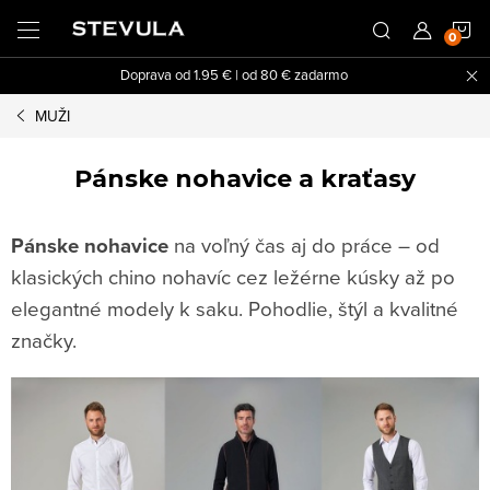
Prejsť
N
na
obsah
Doprava od 1.95 € | od 80 € zadarmo
K
MUŽI
Pánske nohavice a kraťasy
Pánske nohavice
na voľný čas aj do práce – od
klasických chino nohavíc cez ležérne kúsky až po
elegantné modely k saku. Pohodlie, štýl a kvalitné
značky.