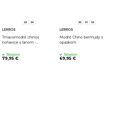
32
34
30
31
33
LERROS
LERROS
Tmavomodré chinos
Modré Chino bermudy s
nohavice s ľanom -
opaskom
odľahčené na leto
Skladom
Skladom
79,95 €
69,95 €