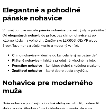
a
r
c
á
Elegantné a pohodlné
i
n
pánske nohavice
e
k
p
o
V našej ponuke nájdete
pánske nohavice
pre každý štýl a príležitosť.
r
v
Od
elegantných nohavíc do práce
, cez
chino nohavice
až po
v
ležérne kúsky na voľné dni. Značky ako
LERROS
,
OLYMP
alebo
a
k
Brook Taverner
zaručujú kvalitu a moderný vzhľad.
n
y
i
Chino nohavice
– ideálne do kancelárie aj na bežný deň,
v
Plátené nohavice
– ľahké a priedušné, vhodné na leto,
e
ý
Formálne nohavice
– kombinovateľné s košeľou a sakom,
p
Značkové nohavice
– ktoré dobre sedia a vydržia.
i
Nohavice pre moderného
s
muža
u
Naše nohavice ponúkajú
pohodlné strihy
ako slim fit, modern fit
alebo regular. Vhodné sú na každodenné nosenie, ale aj na