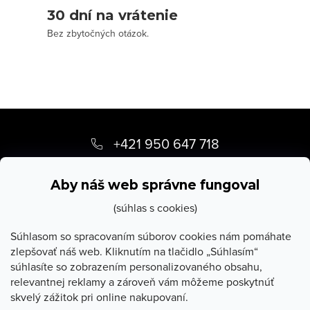
30 dní na vrátenie
Bez zbytočných otázok.
Z
á
+421 950 647 718
p
info
@
stevula.sk
ä
Aby náš web správne fungoval
t
(súhlas s cookies)
i
Súhlasom so spracovaním súborov cookies nám pomáhate
zlepšovať náš web. Kliknutím na tlačidlo „Súhlasím“
e
súhlasíte so zobrazením personalizovaného obsahu,
O Stevula
relevantnej reklamy a zároveň vám môžeme poskytnúť
skvelý zážitok pri online nakupovaní.
Všetko o nákupe