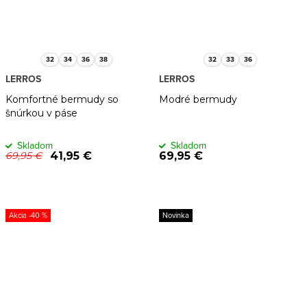
32
34
36
38
32
33
36
LERROS
LERROS
Komfortné bermudy so
Modré bermudy
šnúrkou v páse
Skladom
Skladom
41,95 €
69,95 €
69,95 €
-40 %
Novinka