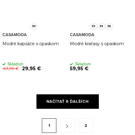
30
33
34
36
CASAMODA
CASAMODA
Modré kapsáče s opaskom
Modré kraťasy s opaskom
Skladom
Skladom
29,95 €
59,95 €
49,95 €
O
NAČÍTAŤ 6 ĎALŠÍCH
v
l
á
S
1
2
d
t