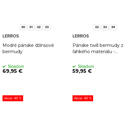
30
31
32
33
32
33
34
LERROS
LERROS
Modré pánske džínsové
Pánske twill bermudy z
bermudy
ľahkého materiálu -
tmavomodré
Skladom
Skladom
69,95 €
59,95 €
-40 %
-40 %