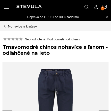
Prejsť
N
na
obsah
Doprava od 1.95 € | od 80 € zadarmo
K
Nohavice a kraťasy
Neohodnotené
Podrobnosti hodnotenia
Tmavomodré chinos nohavice s ľanom -
odľahčené na leto