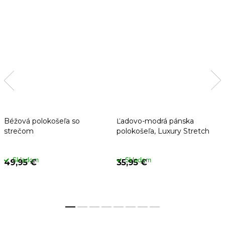
Béžová polokošeľa so
Ľadovo-modrá pánska
strečom
polokošeľa, Luxury Stretch
Skladom
Skladom
49,95 €
35,95 €