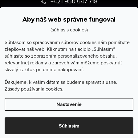
á
+421 950 647 718
p
info
@
stevula.sk
ä
Aby náš web správne fungoval
t
(súhlas s cookies)
i
Súhlasom so spracovaním súborov cookies nám pomáhate
zlepšovať náš web. Kliknutím na tlačidlo „Súhlasím“
e
súhlasíte so zobrazením personalizovaného obsahu,
O Stevula
relevantnej reklamy a zároveň vám môžeme poskytnúť
skvelý zážitok pri online nakupovaní.
Všetko o nákupe
Ďakujeme, k vašim dátam sa budeme správať slušne.
Zásady používania cookies.
Poradňa
Nastavenie
Copyright 2026
Stevula.sk
. Všetky práva vyhradené.
Upraviť
nastavenie cookies
Súhlasím
Vytvoril Shoptet