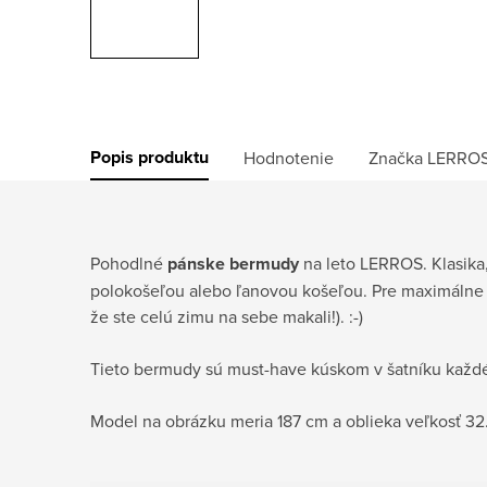
Popis produktu
Hodnotenie
Značka
LERRO
Pohodlné
pánske bermudy
na leto LERROS. Klasika
polokošeľou alebo ľanovou košeľou. Pre maximálne s
že ste celú zimu na sebe makali!). :-)
Tieto bermudy sú must-have kúskom v šatníku každé
Model na obrázku meria 187 cm a oblieka veľkosť 32