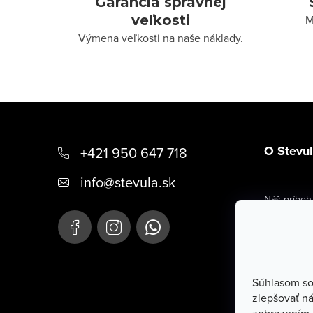
Garancia správnej
veľkosti
M
Výmena veľkosti na naše náklady.
Z
á
O Stevu
+421 950 647 718
p
info
@
stevula.sk
ä
Náš príbeh
t
Kontaktné 
i
Hodnoteni
e
Doplnkové 
Súhlasom so
zlepšovať ná
Firemné ob