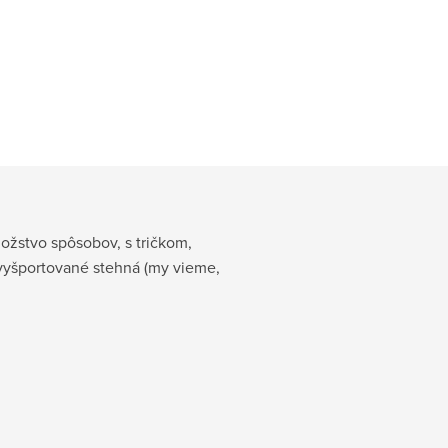
ožstvo spôsobov, s tričkom,
 vyšportované stehná (my vieme,