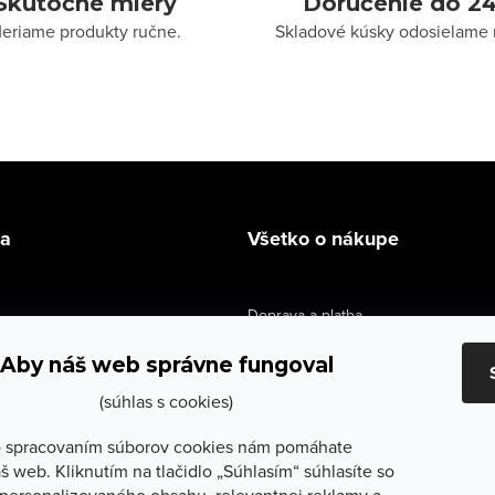
Skutočné miery
Doručenie do 24
eriame produkty ručne.
Skladové kúsky odosielame 
la
Všetko o nákupe
Doprava a platba
údaje
Výmena a vrátenie
Aby náš web správne fungoval
e obchodu
Obchodné podmienky
(súhlas s cookies)
služby
Reklamačné podmienky
 spracovaním súborov cookies nám pomáhate
š web. Kliknutím na tlačidlo „Súhlasím“ súhlasíte so
lečenie
Ochrana osobných údajov