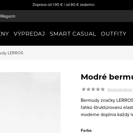
Doprava od 1.95 € | od 80 € zadarmo
Magazín
ENY
VÝPREDAJ
SMART CASUAL
OUTFITY
mudy
LERROS
Modré berm
Neohodnotené
Bermudy značky LERROS k
ľahkú štruktúrovanú elas
moderne doplnia každý le
Farba