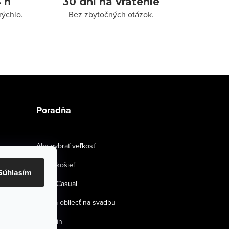
 h
30 dní na vrátenie
rýchlo.
Bez zbytočných otázok.
Poradňa
Ako vybrať veľkosť
Strihy košieľ
Súhlasím
Smart Casual
Ako sa obliecť na svadbu
Magazín