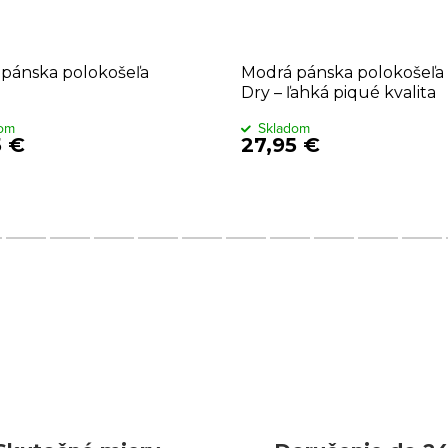
 pánska polokošeľa
Modrá pánska polokošeľa 
Dry – ľahká piqué kvalita
dom
Skladom
5 €
27,95 €