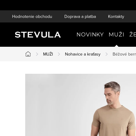
Prejsť
na
Hodnotenie obchodu
Doprava a platba
Kontakty
obsah
NOVINKY
MUŽI
Ž
MUŽI
Nohavice a kraťasy
Béžové be
Domov