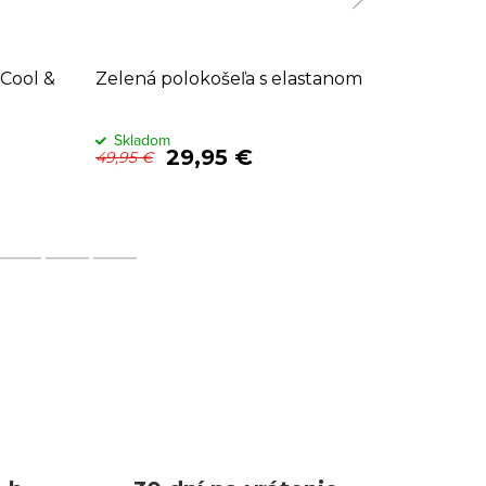
Cool &
Zelená polokošeľa s elastanom
Čierna 
Hampt
Sklado
Skladom
29,95 €
44,95
49,95 €