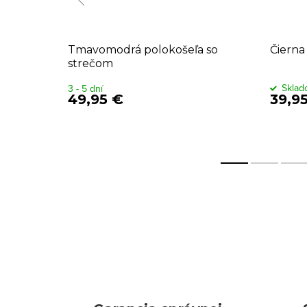
eľa
Tmavomodrá polokošeľa so
Čierna
strečom
Skla
3 - 5 dní
49,95 €
39,9