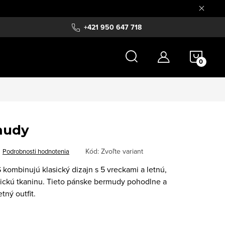
+421 950 647 718
NÁKU
KOŠÍ
mudy
Kód:
Zvoľte variant
Podrobnosti hodnotenia
ombinujú klasický dizajn s 5 vreckami a letnú,
tickú tkaninu. Tieto pánske bermudy pohodlne a
tný outfit.