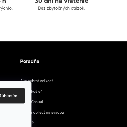
 h
30 dní na vrátenie
rýchlo.
Bez zbytočných otázok.
Poradňa
Ako vybrať veľkosť
Strihy košieľ
Súhlasím
Smart Casual
Ako sa obliecť na svadbu
Magazín