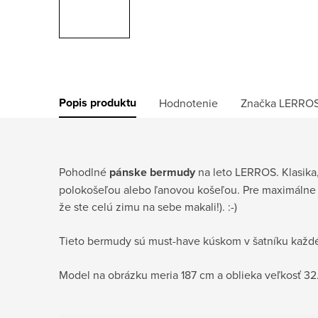
Popis produktu
Hodnotenie
Značka
LERRO
Pohodlné
pánske bermudy
na leto LERROS. Klasika
polokošeľou alebo ľanovou košeľou. Pre maximálne s
že ste celú zimu na sebe makali!). :-)
Tieto bermudy sú must-have kúskom v šatníku každé
Model na obrázku meria 187 cm a oblieka veľkosť 32