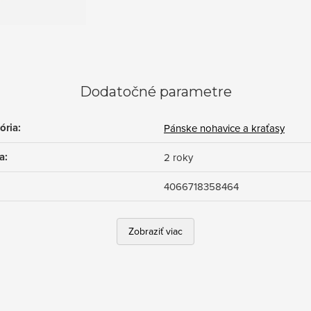
Dodatočné parametre
ória
:
Pánske nohavice a kraťasy
a
:
2 roky
4066718358464
Zobraziť viac