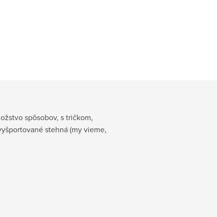
ožstvo spôsobov, s tričkom,
 vyšportované stehná (my vieme,