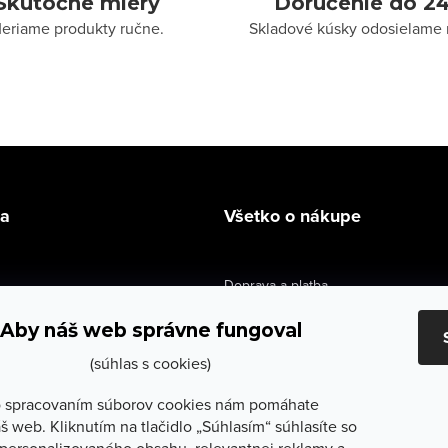
Skutočné miery
Doručenie do 24
eriame produkty ručne.
Skladové kúsky odosielame 
la
Všetko o nákupe
Doprava a platba
údaje
Výmena a vrátenie
Aby náš web správne fungoval
e obchodu
Obchodné podmienky
(súhlas s cookies)
služby
Reklamačné podmienky
 spracovaním súborov cookies nám pomáhate
š web. Kliknutím na tlačidlo „Súhlasím“ súhlasíte so
lečenie
Ochrana osobných údajov