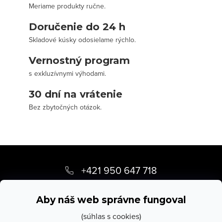
Meriame produkty ručne.
Doručenie do 24 h
Skladové kúsky odosielame rýchlo.
Vernostný program
s exkluzívnymi výhodami.
30 dní na vrátenie
Bez zbytočných otázok.
Z
á
+421 950 647 718
p
info
@
stevula.sk
ä
Aby náš web správne fungoval
t
(súhlas s cookies)