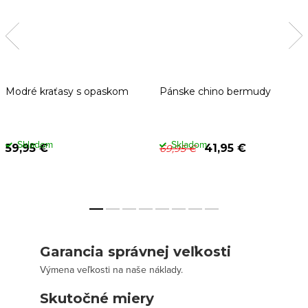
Modré kraťasy s opaskom
Pánske chino bermudy
Skladom
Skladom
59,95 €
41,95 €
69,95 €
Garancia správnej veľkosti
Výmena veľkosti na naše náklady.
Skutočné miery