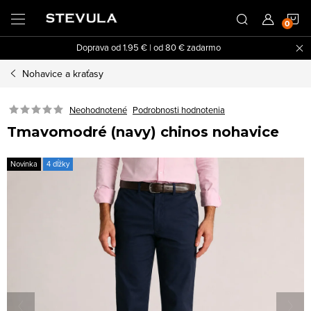
Prejsť
N
na
obsah
Doprava od 1.95 € | od 80 € zadarmo
K
Nohavice a kraťasy
Neohodnotené
Podrobnosti hodnotenia
Tmavomodré (navy) chinos nohavice
Novinka
4 dĺžky