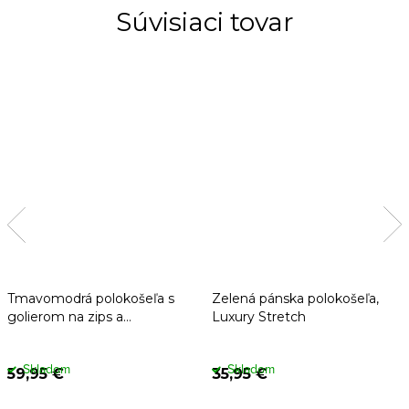
Súvisiaci tovar
Tmavomodrá polokošeľa s
Zelená pánska polokošeľa,
golierom na zips a
Luxury Stretch
štruktúrovaným povrchom
Skladom
Skladom
59,95 €
35,95 €