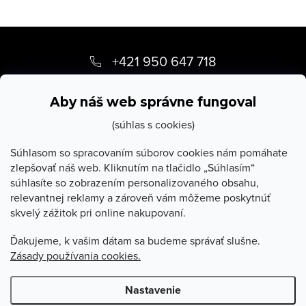
Z
á
+421 950 647 718
p
info
@
stevula.sk
ä
Aby náš web správne fungoval
t
(súhlas s cookies)
i
Súhlasom so spracovaním súborov cookies nám pomáhate
zlepšovať náš web. Kliknutím na tlačidlo „Súhlasím“
e
súhlasíte so zobrazením personalizovaného obsahu,
O Stevula
relevantnej reklamy a zároveň vám môžeme poskytnúť
skvelý zážitok pri online nakupovaní.
Všetko o nákupe
Ďakujeme, k vašim dátam sa budeme správať slušne.
Zásady používania cookies.
Poradňa
Nastavenie