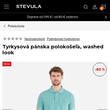
Prejsť
N
na
obsah
Doprava od 1.95 € | od 80 € zadarmo
K
Polokošele
Neohodnotené
Podrobnosti hodnotenia
Tyrkysová pánska polokošeľa, washed
look
Akcia
-40 %