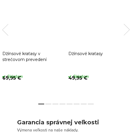
Džínsové kraťasy v
Džínsové kraťasy
strečovom prevedení
Skladom
Skladom
69,95 €
49,95 €
Garancia správnej veľkosti
Výmena veľkosti na naše náklady.