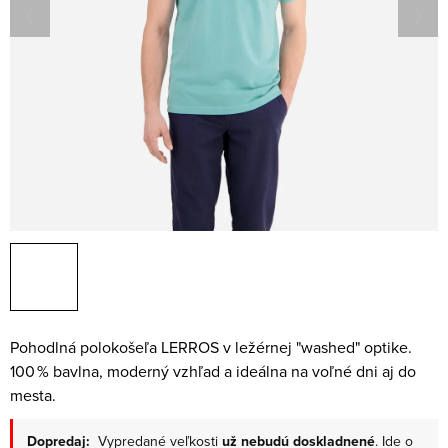
Pohodlná polokošeľa LERROS v ležérnej "washed" optike.
100 % bavlna, moderný vzhľad a ideálna na voľné dni aj do
mesta.
Dopredaj:
Vypredané veľkosti
už nebudú doskladnené
. Ide o