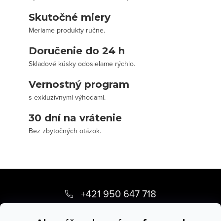
Skutočné miery
Meriame produkty ručne.
Doručenie do 24 h
Skladové kúsky odosielame rýchlo.
Vernostný program
s exkluzívnymi výhodami.
30 dní na vrátenie
Bez zbytočných otázok.
Z
á
+421 950 647 718
p
info
@
stevula.sk