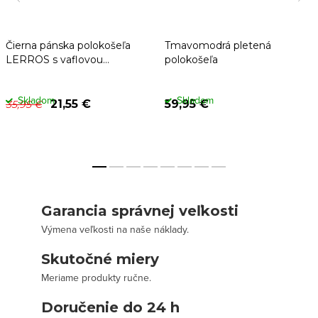
Čierna pánska polokošeľa
Tmavomodrá pletená
LERROS s vaflovou
polokošeľa
štruktúrou
Skladom
Skladom
21,55 €
59,95 €
35,95 €
Garancia správnej veľkosti
Výmena veľkosti na naše náklady.
Skutočné miery
Meriame produkty ručne.
Doručenie do 24 h