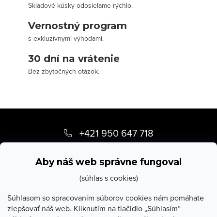
Skladové kúsky odosielame rýchlo.
Vernostný program
s exkluzívnymi výhodami.
30 dní na vrátenie
Bez zbytočných otázok.
Z
á
+421 950 647 718
p
info
@
stevula.sk
ä
Aby náš web správne fungoval
t
(súhlas s cookies)
i
Súhlasom so spracovaním súborov cookies nám pomáhate
zlepšovať náš web. Kliknutím na tlačidlo „Súhlasím“
e