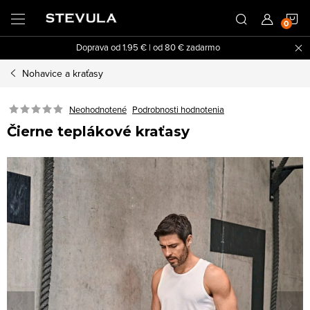
Prejsť
N
na
obsah
Doprava od 1.95 € | od 80 € zadarmo
K
Nohavice a kraťasy
Neohodnotené
Podrobnosti hodnotenia
Čierne teplákové kraťasy