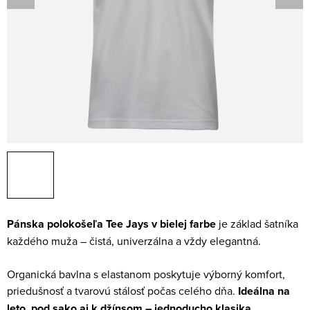
Pánska polokošeľa Tee Jays v bielej farbe
je základ šatníka
každého muža – čistá, univerzálna a vždy elegantná.
Organická bavlna s elastanom poskytuje výborný komfort,
priedušnosť a tvarovú stálosť počas celého dňa.
Ideálna na
leto, pod sako aj k džínsom – jednoducho klasika.