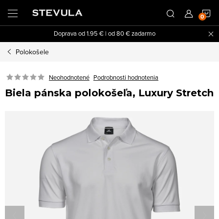
Prejsť
N
na
obsah
Doprava od 1.95 € | od 80 € zadarmo
K
Polokošele
Neohodnotené
Podrobnosti hodnotenia
Biela pánska polokošeľa, Luxury Stretch