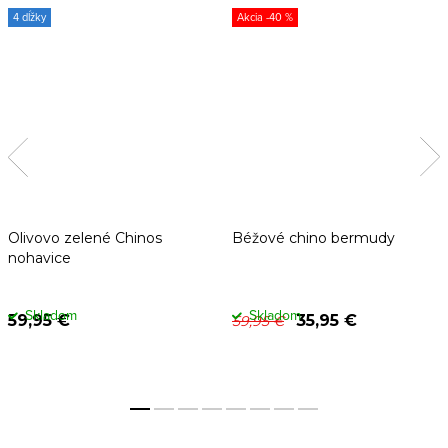
4 dĺžky
-40 %
Olivovo zelené Chinos
Béžové chino bermudy
nohavice
Skladom
Skladom
59,95 €
35,95 €
59,95 €