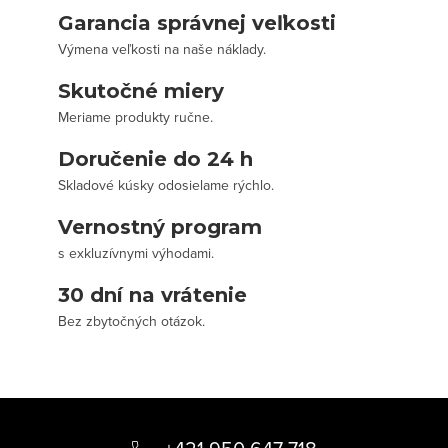
Garancia správnej veľkosti
Výmena veľkosti na naše náklady.
Skutočné miery
Meriame produkty ručne.
Doručenie do 24 h
Skladové kúsky odosielame rýchlo.
Vernostný program
s exkluzívnymi výhodami.
30 dní na vrátenie
Bez zbytočných otázok.
Z
á