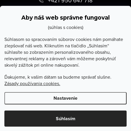
+421 950 647 718
p
info
@
stevula.sk
ä
Aby náš web správne fungoval
t
(súhlas s cookies)
i
Súhlasom so spracovaním súborov cookies nám pomáhate
zlepšovať náš web. Kliknutím na tlačidlo „Súhlasím“
e
súhlasíte so zobrazením personalizovaného obsahu,
O Stevula
relevantnej reklamy a zároveň vám môžeme poskytnúť
skvelý zážitok pri online nakupovaní.
Všetko o nákupe
Ďakujeme, k vašim dátam sa budeme správať slušne.
Zásady používania cookies.
Poradňa
Nastavenie
Copyright 2026
Stevula.sk
. Všetky práva vyhradené.
Upraviť
nastavenie cookies
Súhlasím
Vytvoril Shoptet