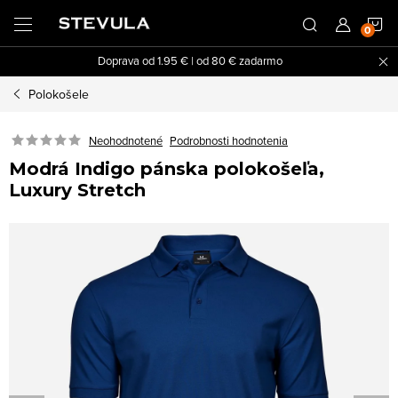
Prejsť
N
na
obsah
Doprava od 1.95 € | od 80 € zadarmo
K
Polokošele
Neohodnotené
Podrobnosti hodnotenia
Modrá Indigo pánska polokošeľa,
Luxury Stretch