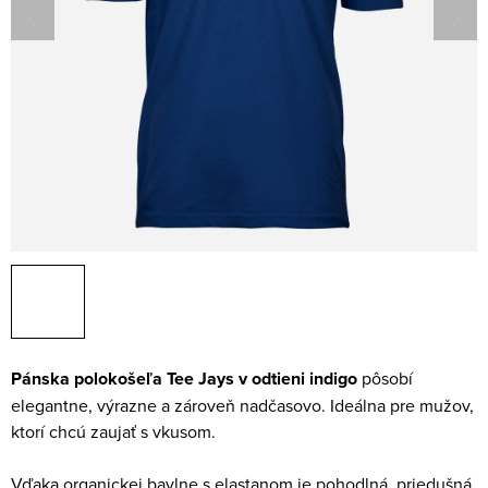
Pánska polokošeľa Tee Jays v odtieni indigo
pôsobí
elegantne, výrazne a zároveň nadčasovo. Ideálna pre mužov,
ktorí chcú zaujať s vkusom.
Vďaka organickej bavlne s elastanom je pohodlná, priedušná