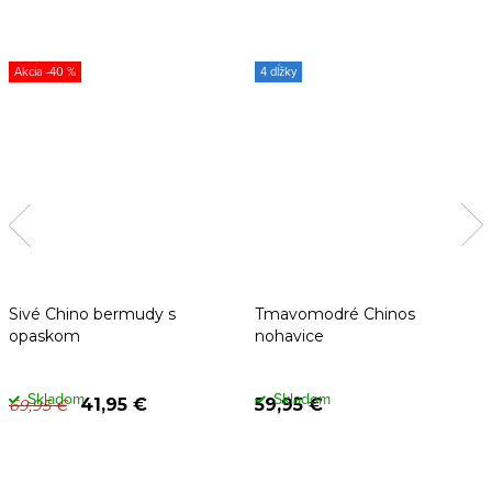
-40 %
4 dĺžky
Sivé Chino bermudy s
Tmavomodré Chinos
opaskom
nohavice
Skladom
Skladom
41,95 €
59,95 €
69,95 €