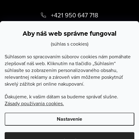
Z
á
+421 950 647 718
p
info
@
stevula.sk
ä
Aby náš web správne fungoval
t
(súhlas s cookies)
i
Súhlasom so spracovaním súborov cookies nám pomáhate
zlepšovať náš web. Kliknutím na tlačidlo „Súhlasím“
e
súhlasíte so zobrazením personalizovaného obsahu,
O Stevula
relevantnej reklamy a zároveň vám môžeme poskytnúť
skvelý zážitok pri online nakupovaní.
Všetko o nákupe
Ďakujeme, k vašim dátam sa budeme správať slušne.
Zásady používania cookies.
Poradňa
Nastavenie
Copyright 2026
Stevula.sk
. Všetky práva vyhradené.
Upraviť
nastavenie cookies