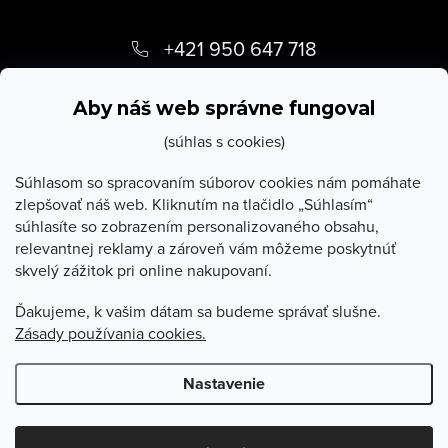
Z
á
+421 950 647 718
p
info
@
stevula.sk
ä
Aby náš web správne fungoval
t
(súhlas s cookies)
i
Súhlasom so spracovaním súborov cookies nám pomáhate
zlepšovať náš web. Kliknutím na tlačidlo „Súhlasím“
e
súhlasíte so zobrazením personalizovaného obsahu,
O Stevula
relevantnej reklamy a zároveň vám môžeme poskytnúť
skvelý zážitok pri online nakupovaní.
Všetko o nákupe
Ďakujeme, k vašim dátam sa budeme správať slušne.
Zásady používania cookies.
Poradňa
Nastavenie
Copyright 2026
Stevula.sk
. Všetky práva vyhradené.
Upraviť
nastavenie cookies