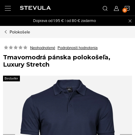
Prejsť
N
na
obsah
Doprava od 1.95 € | od 80 € zadarmo
K
Polokošele
Neohodnotené
Podrobnosti hodnotenia
Tmavomodrá pánska polokošeľa,
Luxury Stretch
Bestseller