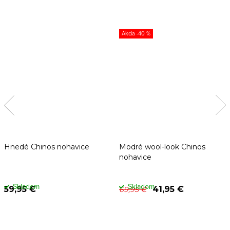
-40 %
Hnedé Chinos nohavice
Modré wool-look Chinos
nohavice
Skladom
Skladom
59,95 €
41,95 €
69,95 €