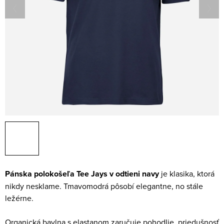
Pánska polokošeľa Tee Jays v odtieni navy
je klasika, ktorá
nikdy nesklame. Tmavomodrá pôsobí elegantne, no stále
ležérne.
Organická bavlna s elastanom zaručuje pohodlie, priedušnosť