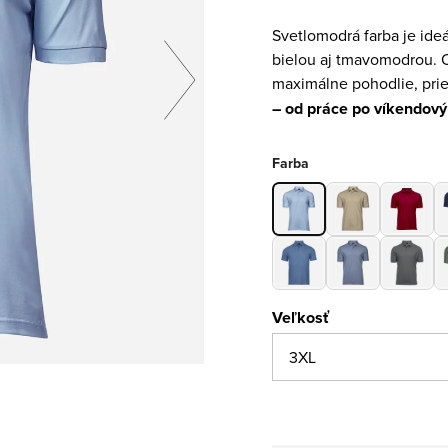
Svetlomodrá farba je ideá
bielou aj tmavomodrou. 
maximálne pohodlie, pri
– od práce po víkendový
Farba
Veľkosť