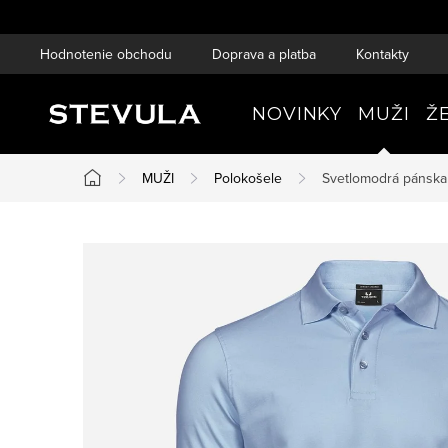
Prejsť
na
Hodnotenie obchodu
Doprava a platba
Kontakty
obsah
NOVINKY
MUŽI
Ž
MUŽI
Polokošele
Svetlomodrá pánska 
Domov