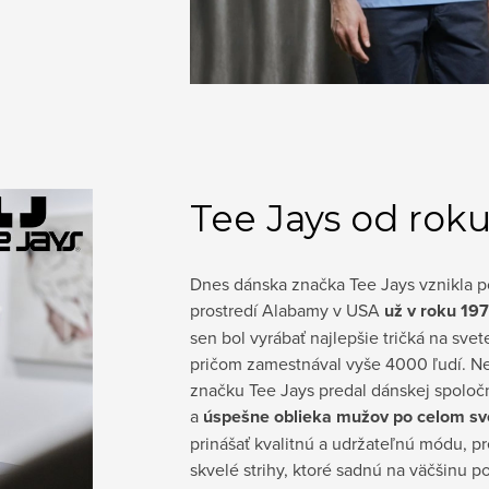
Tee Jays od roku
Dnes dánska značka Tee Jays vznikla 
prostredí Alabamy v USA
už v roku 197
sen bol vyrábať najlepšie tričká na sve
pričom zamestnával vyše 4000 ľudí. 
značku Tee Jays predal dánskej spoločno
a
úspešne oblieka mužov po celom sv
prinášať kvalitnú a udržateľnú módu, pr
skvelé strihy, ktoré sadnú na väčšinu po