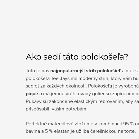
Ako sedí táto polokošeľa?
Toto je náš
najpopulárnejší strih polokošieľ
a niet s
polokošeľa Tee Jays má moderný strih, ktorý vám b
sedieť za každých okolností. Polokošeľa je vyrobe
piqué
a má jemne vrúbkovaný golier so zapínaním n
Rukávy sú zakončené elastickým rebrovaním, aby s
prispôsobili vašim potrebám.
Perfektné materiálové zloženie v kombinácii 95 % o
bavlna a 5 % elastan je už iba čerešničkou na torte.