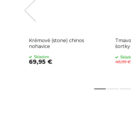
Krémové (stone) chinos
Tmavo
nohavice
šortky
Skladom
Skla
69,95 €
45,95 €