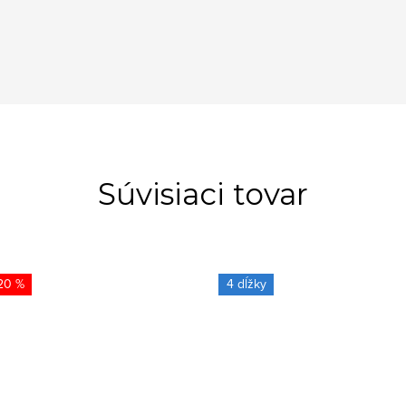
Súvisiaci tovar
20 %
4 dĺžky