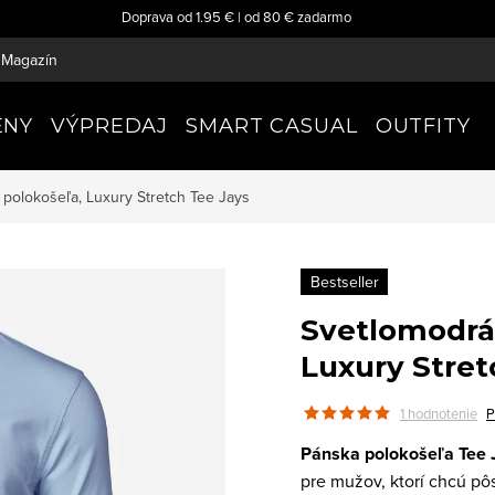
Doprava od 1.95 € | od 80 € zadarmo
Magazín
ENY
VÝPREDAJ
SMART CASUAL
OUTFITY
polokošeľa, Luxury Stretch
Tee Jays
Bestseller
Svetlomodrá
Luxury Stret
1 hodnotenie
P
Pánska polokošeľa Tee Ja
pre mužov, ktorí chcú pô