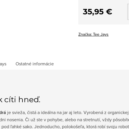
35,95 €
Značka:
Tee Jays
ays
Ostatné informácie
k cíti hneď.
drá
je svieža, čistá a ideálna na jar aj leto. Vyrobená z organicke
m dni nosenia. Či už ste v pohybe, alebo na stretnutí, vždy pôso
 pod ľahké sako. Jednoducho, polokošeľa, ktorá robí svoju robot