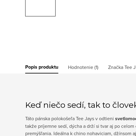
Popis produktu
Hodnotenie (1)
Značka
Tee J
Keď niečo sedí, tak to člove
Táto pánska polokošeľa Tee Jays v odtieni
svetlomo
takže príjemne sedí, dýcha a drží si tvar aj po celo
premýšľania. Ideálna k chino nohaviciam, džínsom aj