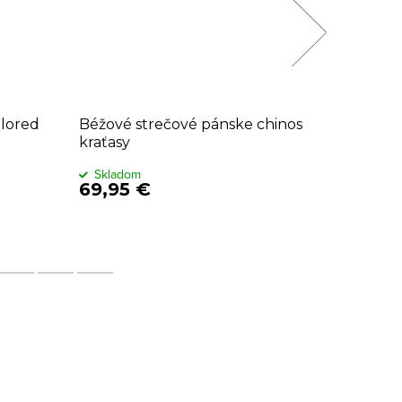
ilored
Béžové strečové pánske chinos
Olivovo
kraťasy
Skladom
Sklado
69,95 €
59,95