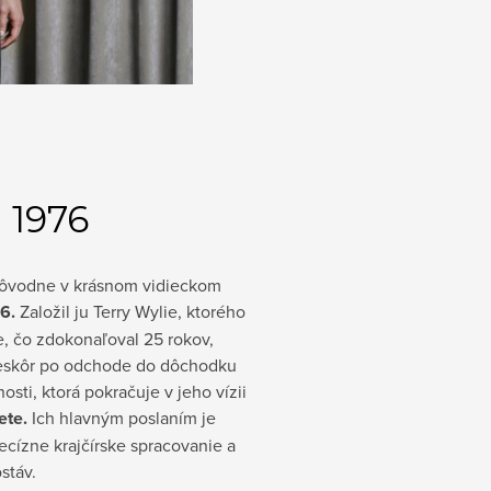
 1976
pôvodne v krásnom vidieckom
6.
Založil ju Terry Wylie, ktorého
te, čo zdokonaľoval 25 rokov,
Neskôr po odchode do dôchodku
sti, ktorá pokračuje v jeho vízii
ete.
Ich hlavným poslaním je
ecízne krajčírske spracovanie a
stáv.