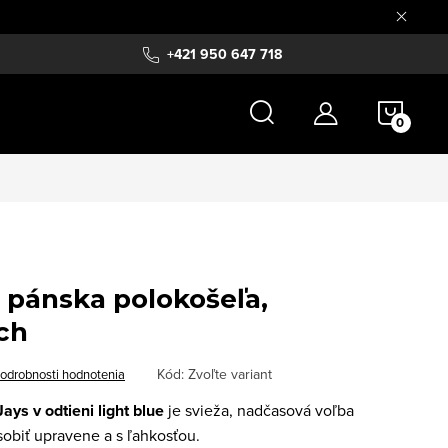
+421 950 647 718
NÁKU
KOŠÍ
 pánska polokošeľa,
ch
Kód:
Zvoľte variant
odrobnosti hodnotenia
ys v odtieni light blue
je svieža, nadčasová voľba
sobiť upravene a s ľahkosťou.