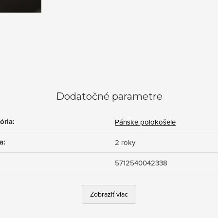
Dodatočné parametre
ória
:
Pánske polokošele
a
:
2 roky
5712540042338
Zobraziť viac