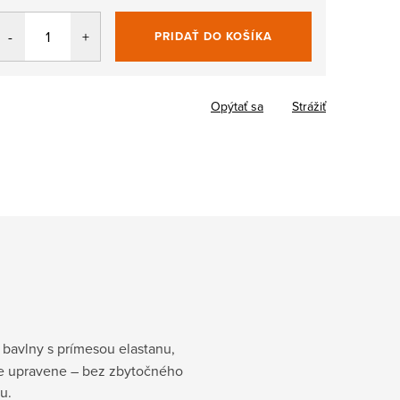
PRIDAŤ DO KOŠÍKA
Jednotková
cena:
Opýtať sa
Strážiť
j bavlny s prímesou elastanu,
bíte upravene – bez zbytočného
u.