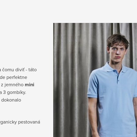
a čomu diviť - táto
ude perfektne
ná z jemného
mini
a 3 gombíky.
a dokonalo
rganicky pestovaná