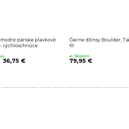
modré pánske plavkové
Čierne džínsy Boulder, Ta
 - rýchloschnúce
fit
Skladom
dom
36,75 €
79,95 €