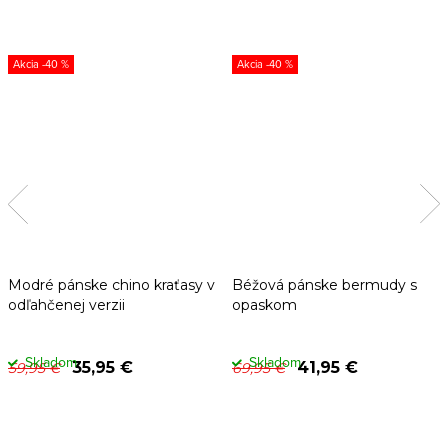
-40 %
-40 %
Modré pánske chino kraťasy v
Béžová pánske bermudy s
odľahčenej verzii
opaskom
Skladom
Skladom
35,95 €
41,95 €
59,95 €
69,95 €