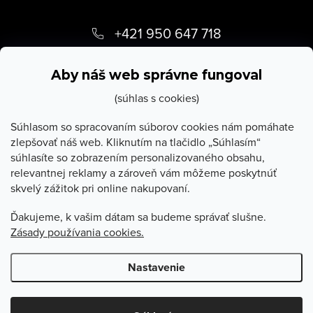
Z
á
+421 950 647 718
p
info
@
stevula.sk
ä
Aby náš web správne fungoval
t
(súhlas s cookies)
i
Súhlasom so spracovaním súborov cookies nám pomáhate
zlepšovať náš web. Kliknutím na tlačidlo „Súhlasím“
e
súhlasíte so zobrazením personalizovaného obsahu,
O Stevula
relevantnej reklamy a zároveň vám môžeme poskytnúť
skvelý zážitok pri online nakupovaní.
Všetko o nákupe
Ďakujeme, k vašim dátam sa budeme správať slušne.
Zásady používania cookies.
Poradňa
Nastavenie
Copyright 2026
Stevula.sk
. Všetky práva vyhradené.
Upraviť
nastavenie cookies