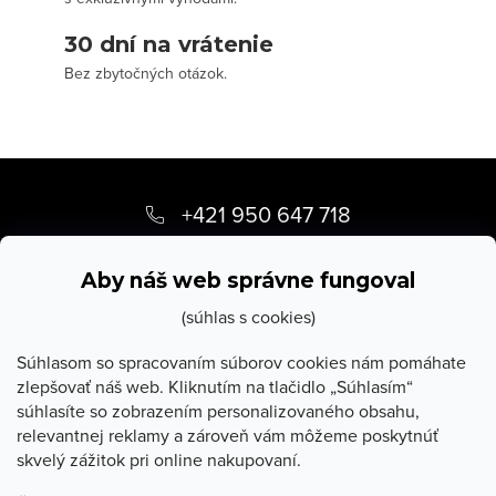
30 dní na vrátenie
Bez zbytočných otázok.
Z
á
+421 950 647 718
p
info
@
stevula.sk
ä
Aby náš web správne fungoval
t
(súhlas s cookies)
i
Súhlasom so spracovaním súborov cookies nám pomáhate
zlepšovať náš web. Kliknutím na tlačidlo „Súhlasím“
e
súhlasíte so zobrazením personalizovaného obsahu,
O Stevula
relevantnej reklamy a zároveň vám môžeme poskytnúť
skvelý zážitok pri online nakupovaní.
Všetko o nákupe