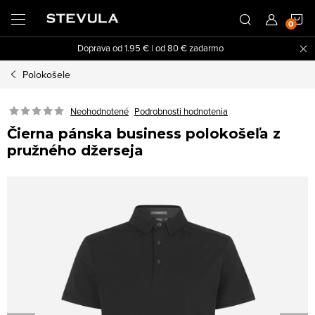
Prejsť
N
na
obsah
Doprava od 1.95 € | od 80 € zadarmo
K
Polokošele
Neohodnotené
Podrobnosti hodnotenia
Čierna pánska business polokošeľa z
pružného džerseja