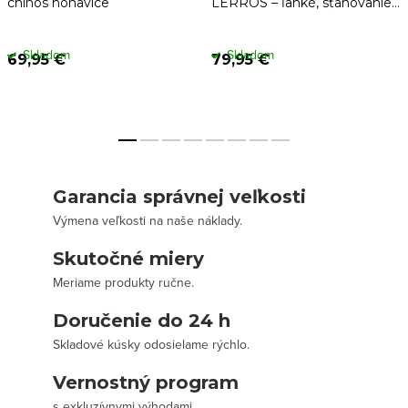
chinos nohavice
LERROS – ľahké, sťahovanie
v páse
Skladom
Skladom
69,95 €
79,95 €
Garancia správnej veľkosti
Výmena veľkosti na naše náklady.
Skutočné miery
Meriame produkty ručne.
Doručenie do 24 h
Skladové kúsky odosielame rýchlo.
Vernostný program
s exkluzívnymi výhodami.