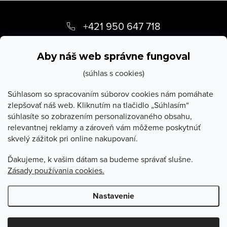
Z
á
+421 950 647 718
p
info
@
stevula.sk
ä
Aby náš web správne fungoval
t
(súhlas s cookies)
i
Súhlasom so spracovaním súborov cookies nám pomáhate
zlepšovať náš web. Kliknutím na tlačidlo „Súhlasím“
e
súhlasíte so zobrazením personalizovaného obsahu,
O Stevula
relevantnej reklamy a zároveň vám môžeme poskytnúť
skvelý zážitok pri online nakupovaní.
Všetko o nákupe
Ďakujeme, k vašim dátam sa budeme správať slušne.
Zásady používania cookies.
Poradňa
Nastavenie
Copyright 2026
Stevula.sk
. Všetky práva vyhradené.
Upraviť
nastavenie cookies