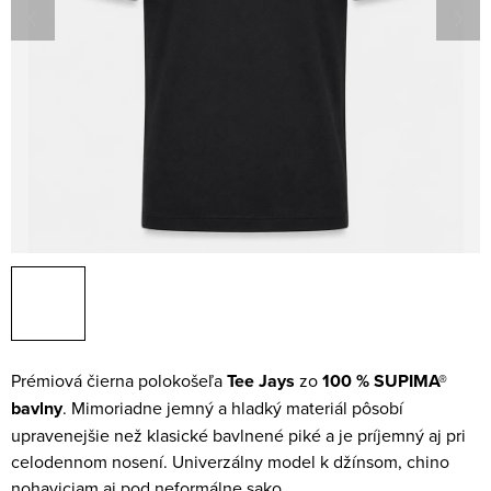
Prémiová čierna polokošeľa
Tee Jays
zo
100 % SUPIMA®
bavlny
. Mimoriadne jemný a hladký materiál pôsobí
upravenejšie než klasické bavlnené piké a je príjemný aj pri
celodennom nosení. Univerzálny model k džínsom, chino
nohaviciam aj pod neformálne sako.