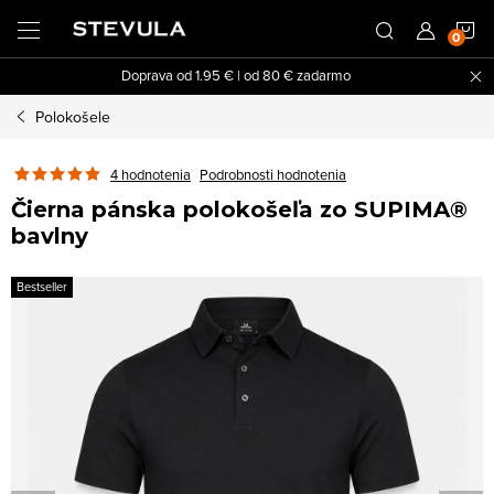
Prejsť
N
na
obsah
Doprava od 1.95 € | od 80 € zadarmo
K
Polokošele
4 hodnotenia
Podrobnosti hodnotenia
Čierna pánska polokošeľa zo SUPIMA®
bavlny
Bestseller