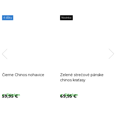
4 dĺžky
Novinka
Čierne Chinos nohavice
Zelené strečové pánske
chinos kraťasy
Skladom
Skladom
59,95 €
69,95 €