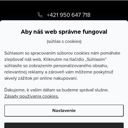
Z
á
+421 950 647 718
p
info
@
stevula.sk
ä
Aby náš web správne fungoval
t
(súhlas s cookies)
i
Súhlasom so spracovaním súborov cookies nám pomáhate
zlepšovať náš web. Kliknutím na tlačidlo „Súhlasím“
e
súhlasíte so zobrazením personalizovaného obsahu,
O Stevula
relevantnej reklamy a zároveň vám môžeme poskytnúť
skvelý zážitok pri online nakupovaní.
Všetko o nákupe
Ďakujeme, k vašim dátam sa budeme správať slušne.
Zásady používania cookies.
Poradňa
Nastavenie
Copyright 2026
Stevula.sk
. Všetky práva vyhradené.
Upraviť
nastavenie cookies