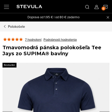
Prejsť
N
na
obsah
Doprava od 1.95 € | od 80 € zadarmo
K
Polokošele
7 hodnotení
Podrobnosti hodnotenia
Tmavomodrá pánska polokošeľa Tee
Jays zo SUPIMA® bavlny
Bestseller