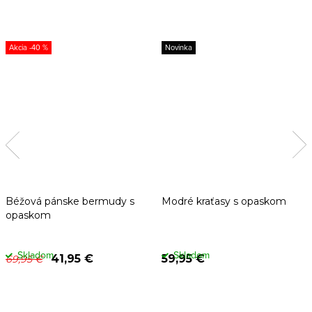
-40 %
Novinka
Béžová pánske bermudy s
Modré kraťasy s opaskom
opaskom
Skladom
Skladom
41,95 €
59,95 €
69,95 €