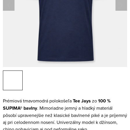
Prémiová tmavomodrá polokošeľa
Tee Jays
zo
100 %
SUPIMA® bavlny
. Mimoriadne jemný a hladký materiál
pôsobí upravenejšie než klasické bavlnené piké a je príjemný
aj pri celodennom nosení. Univerzálny model k džínsom,
chino nohaviciam aj pod neformálne sako.