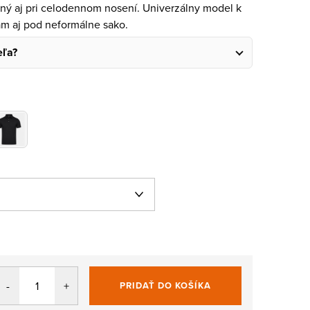
mný aj pri celodennom nosení. Univerzálny model k
am aj pod neformálne sako.
eľa?
PRIDAŤ DO KOŠÍKA
Jednotková