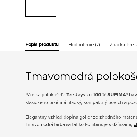
Popis produktu
Hodnotenie (7)
Značka
Tee 
Tmavomodrá polokoše
Pánska polokošeľa
Tee Jays
zo
100 % SUPIMA® bav
klasického piké má hladký, kompaktný povrch a pôsob
Elegantný vzhľad dopĺňa golier zo zhodného materiá
Tmavomodrá farba sa ľahko kombinuje s džínsami,
c