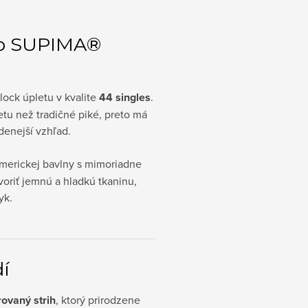
zo SUPIMA®
lock úpletu v kvalite
44 singles
.
etu než tradičné piké, preto má
denejší vzhľad.
merickej bavlny s mimoriadne
oriť jemnú a hladkú tkaninu,
yk.
dí
rovaný strih
, ktorý prirodzene