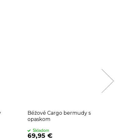
4 dĺžky
y
Béžové Cargo bermudy s
Krémové
opaskom
nohavic
Skladom
Sklado
69,95 €
69,95