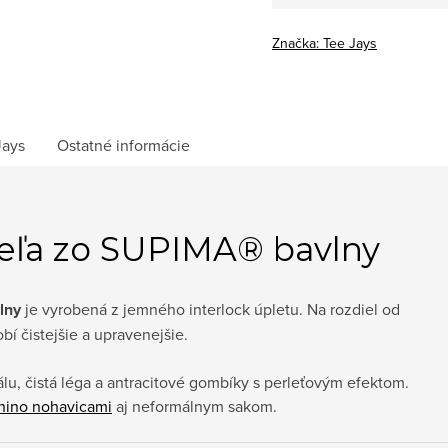
Značka:
Tee Jays
Jays
Ostatné informácie
ľa zo SUPIMA® bavlny
lny
je vyrobená z jemného interlock úpletu. Na rozdiel od
í čistejšie a upravenejšie.
lu, čistá léga a antracitové gombíky s perleťovým efektom.
hino nohavicami
aj neformálnym sakom.