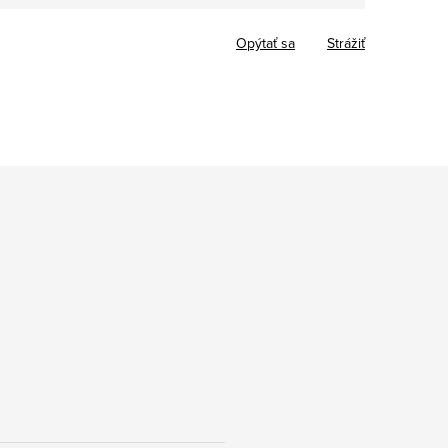
cena:
Opýtať sa
Strážiť