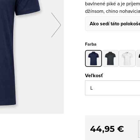
bavlnené piké a je príje
džínsom, chino nohavici
Ako sedí táto polokoš
Farba
Veľkosť
44,95 €