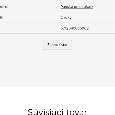
ória
:
Pánske polokošele
a
:
2 roky
5712540036962
Zobraziť viac
Súvisiaci tovar