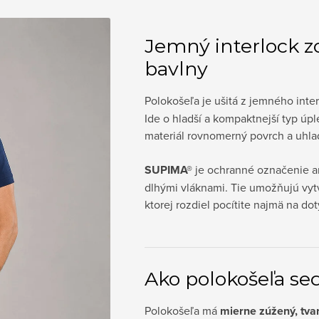
Jemný interlock 
bavlny
Polokošeľa je ušitá z jemného inter
Ide o hladší a kompaktnejší typ úpl
materiál rovnomerný povrch a uhla
SUPIMA®
je ochranné označenie a
dlhými vláknami. Tie umožňujú vytv
ktorej rozdiel pocítite najmä na dot
Ako polokošeľa se
Polokošeľa má
mierne zúžený, tva