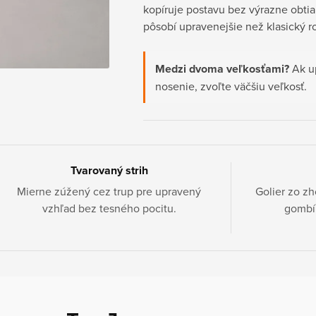
kopíruje postavu bez výrazne obti
pôsobí upravenejšie než klasický ro
Medzi dvoma veľkosťami?
Ak up
nosenie, zvoľte väčšiu veľkosť.
Tvarovaný strih
Mierne zúžený cez trup pre upravený
Golier zo zh
vzhľad bez tesného pocitu.
gombí