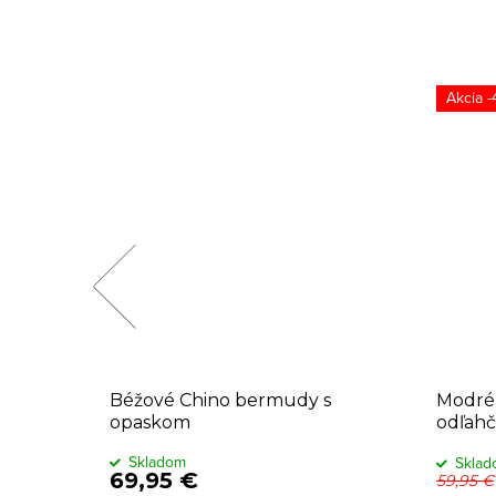
-
 chinos
Béžové Chino bermudy s
Modré 
opaskom
odľahč
Skladom
Skla
69,95 €
59,95 €