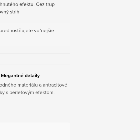
ahnutého efektu. Cez trup
vný strih.
rednostňujete voľnejšie
Elegantné detaily
odného materiálu a antracitové
ky s perleťovým efektom.