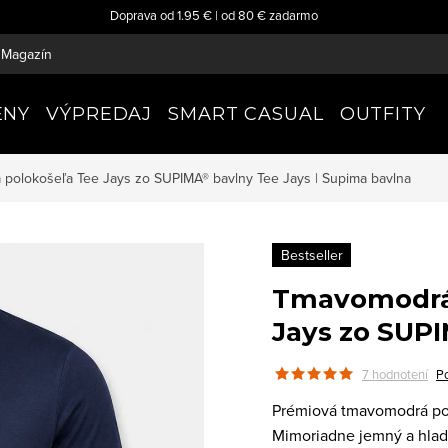
Doprava od 1.95 € | od 80 € zadarmo
Magazín
ENY
VÝPREDAJ
SMART CASUAL
OUTFITY
polokošeľa Tee Jays zo SUPIMA® bavlny
Tee Jays | Supima bavlna
Bestseller
Tmavomodrá 
Jays zo SUP
7 hodnotení
P
Prémiová tmavomodrá p
Mimoriadne jemný a hladk