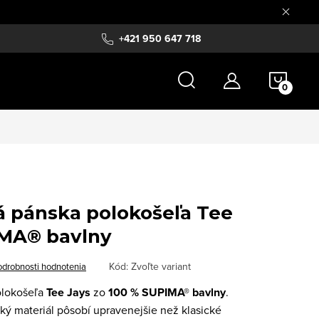
+421 950 647 718
NÁKU
KOŠÍ
pánska polokošeľa Tee
IMA® bavlny
Kód:
Zvoľte variant
odrobnosti hodnotenia
olokošeľa
Tee Jays
zo
100 % SUPIMA® bavlny
.
ý materiál pôsobí upravenejšie než klasické