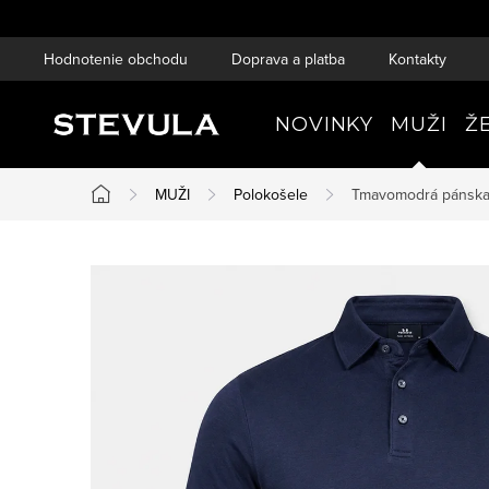
Prejsť
na
Hodnotenie obchodu
Doprava a platba
Kontakty
obsah
NOVINKY
MUŽI
Ž
MUŽI
Polokošele
Tmavomodrá pánska 
Domov