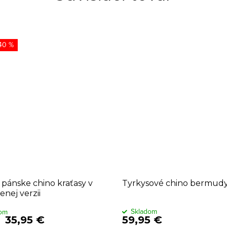
40 %
pánske chino kraťasy v
Tyrkysové chino bermud
enej verzii
Skladom
dom
35,95 €
59,95 €