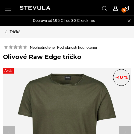
Prejsť
N
na
obsah
Doprava od 1.95 € | od 80 € zadarmo
K
Tričká
Neohodnotené
Podrobnosti hodnotenia
Olivové Raw Edge tričko
Akcia
-40 %