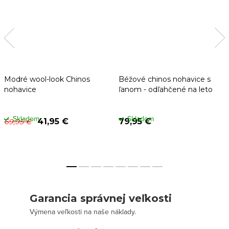
Modré wool-look Chinos
Béžové chinos nohavice s
nohavice
ľanom - odľahčené na leto
Skladom
Skladom
41,95 €
79,95 €
69,95 €
Garancia správnej veľkosti
Výmena veľkosti na naše náklady.