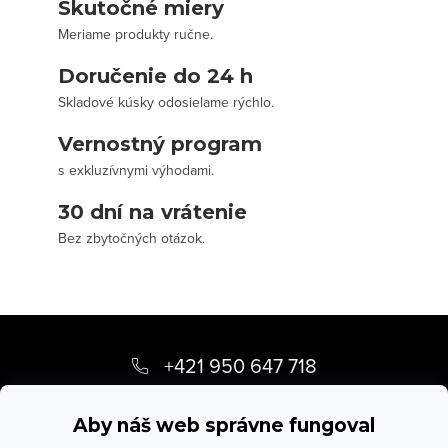
Skutočné miery
Meriame produkty ručne.
Doručenie do 24 h
Skladové kúsky odosielame rýchlo.
Vernostný program
s exkluzívnymi výhodami.
30 dní na vrátenie
Bez zbytočných otázok.
Z
á
+421 950 647 718
p
info
@
stevula.sk
ä
Aby náš web správne fungoval