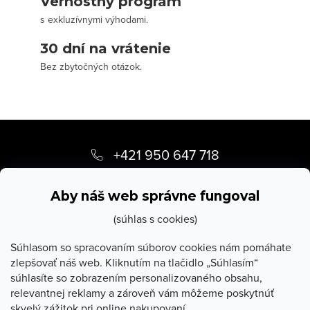
Vernostný program
s exkluzívnymi výhodami.
30 dní na vrátenie
Bez zbytočných otázok.
Z
á
+421 950 647 718
p
info
@
stevula.sk
ä
Aby náš web správne fungoval
t
(súhlas s cookies)
i
Súhlasom so spracovaním súborov cookies nám pomáhate
zlepšovať náš web. Kliknutím na tlačidlo „Súhlasím“
e
súhlasíte so zobrazením personalizovaného obsahu,
O Stevula
relevantnej reklamy a zároveň vám môžeme poskytnúť
skvelý zážitok pri online nakupovaní.