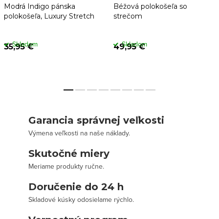
Modrá Indigo pánska
Béžová polokošeľa so
polokošeľa, Luxury Stretch
strečom
Skladom
Skladom
35,95 €
49,95 €
Garancia správnej veľkosti
Výmena veľkosti na naše náklady.
Skutočné miery
Meriame produkty ručne.
Doručenie do 24 h
Skladové kúsky odosielame rýchlo.