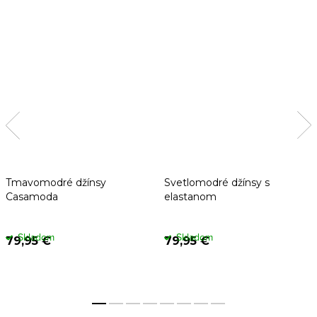
Tmavomodré džínsy
Svetlomodré džínsy s
Casamoda
elastanom
Skladom
Skladom
79,95 €
79,95 €