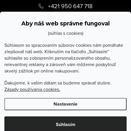
á
+421 950 647 718
p
info
@
stevula.sk
ä
Aby náš web správne fungoval
t
(súhlas s cookies)
i
Súhlasom so spracovaním súborov cookies nám pomáhate
zlepšovať náš web. Kliknutím na tlačidlo „Súhlasím“
e
súhlasíte so zobrazením personalizovaného obsahu,
O Stevula
relevantnej reklamy a zároveň vám môžeme poskytnúť
skvelý zážitok pri online nakupovaní.
Všetko o nákupe
Ďakujeme, k vašim dátam sa budeme správať slušne.
Zásady používania cookies.
Poradňa
Nastavenie
Copyright 2026
Stevula.sk
. Všetky práva vyhradené.
Upraviť
nastavenie cookies
Súhlasím
Vytvoril Shoptet