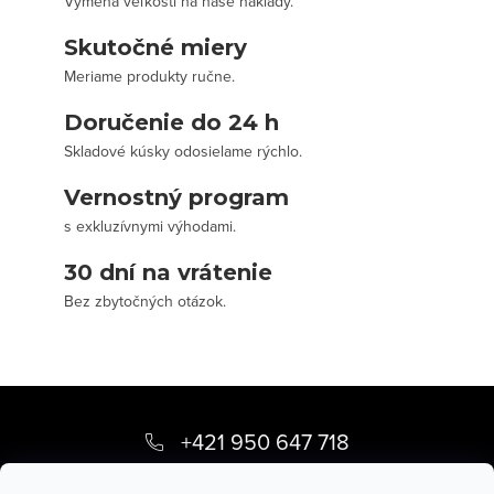
Výmena veľkosti na naše náklady.
Skutočné miery
Meriame produkty ručne.
Doručenie do 24 h
Skladové kúsky odosielame rýchlo.
Vernostný program
s exkluzívnymi výhodami.
30 dní na vrátenie
Bez zbytočných otázok.
Z
á
+421 950 647 718
p
info
@
stevula.sk