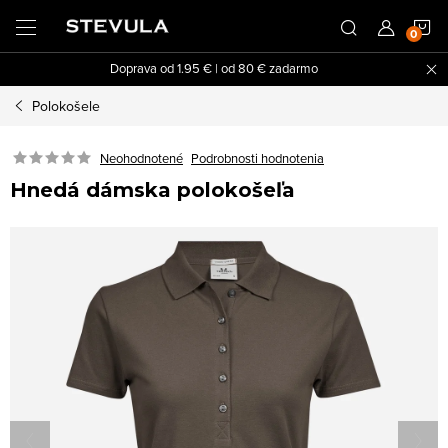
Prejsť
N
na
obsah
Doprava od 1.95 € | od 80 € zadarmo
K
Polokošele
Neohodnotené
Podrobnosti hodnotenia
Hnedá dámska polokošeľa