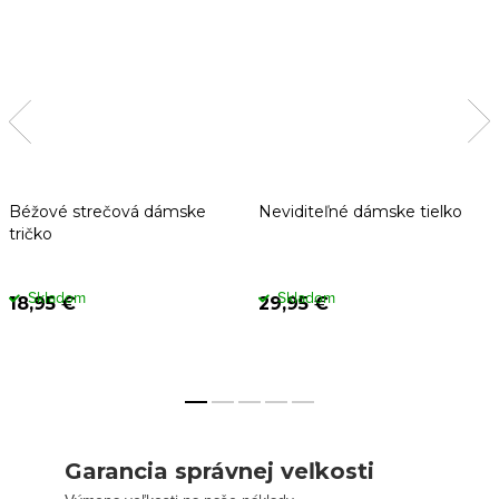
Béžové strečová dámske
Neviditeľné dámske tielko
tričko
Skladom
Skladom
18,95 €
29,95 €
Garancia správnej veľkosti