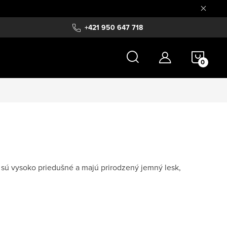
+421 950 647 718
NÁKU
KOŠÍ
u sú vysoko priedušné a majú prirodzený jemný lesk,