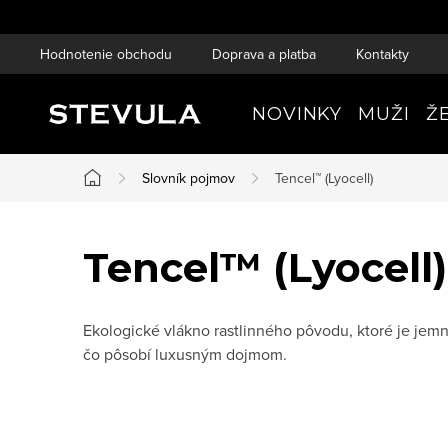
Prejsť
na
Hodnotenie obchodu
Doprava a platba
Kontakty
obsah
NOVINKY
MUŽI
Ž
Slovník pojmov
Tencel™ (Lyocell)
Domov
Tencel™ (Lyocell)
Ekologické vlákno rastlinného pôvodu, ktoré je jemn
čo pôsobí luxusným dojmom.