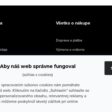
la
Všetko o nákupe
Doprava a platba
údaje
Výmena a vrátenie
e obchodu
Obchodné podmienky
Aby náš web správne fungoval
služby
Reklamačné podmienky
(súhlas s cookies)
lečenie
Ochrana osobných údajov
 spracovaním súborov cookies nám pomáhate
Odstúpenie od zmluvy
š web. Kliknutím na tlačidlo „Súhlasím“ súhlasíte so
personalizovaného obsahu, relevantnej reklamy a
 môžeme poskytnúť skvelý zážitok pri online