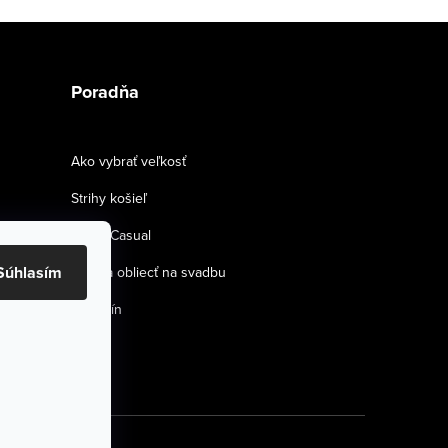
Poradňa
Ako vybrať veľkosť
Strihy košieľ
Smart Casual
Súhlasím
Ako sa obliecť na svadbu
Magazín