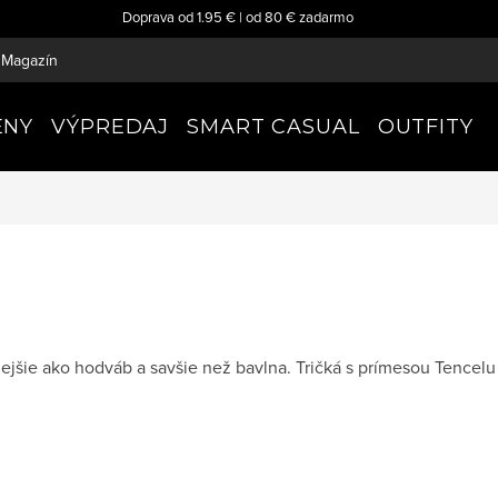
Doprava od 1.95 € | od 80 € zadarmo
Magazín
ENY
VÝPREDAJ
SMART CASUAL
OUTFITY
ejšie ako hodváb a savšie než bavlna. Tričká s prímesou Tencel