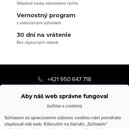
Skladové kúsky odosielame rýchlo.
Vernostný program
s exkluzívnymi výhodami.
30 dní na vrátenie
Bez zbytočných otázok.
Z
á
+421 950 647 718
p
info
@
stevula.sk
ä
Aby náš web správne fungoval
t
(súhlas s cookies)
i
Súhlasom so spracovaním súborov cookies nám pomáhate
zlepšovať náš web. Kliknutím na tlačidlo „Súhlasím“
e