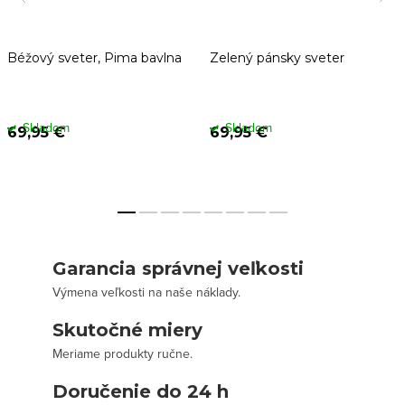
Béžový sveter, Pima bavlna
Zelený pánsky sveter
Skladom
Skladom
69,95 €
69,95 €
Garancia správnej veľkosti
Výmena veľkosti na naše náklady.
Skutočné miery
Meriame produkty ručne.
Doručenie do 24 h