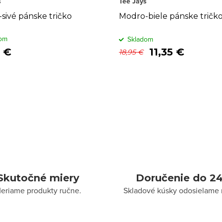
s
Tee Jays
-sivé pánske tričko
Modro-biele pánske tričk
om
Skladom
5 €
11,35 €
18,95 €
Skutočné miery
Doručenie do 24
eriame produkty ručne.
Skladové kúsky odosielame 