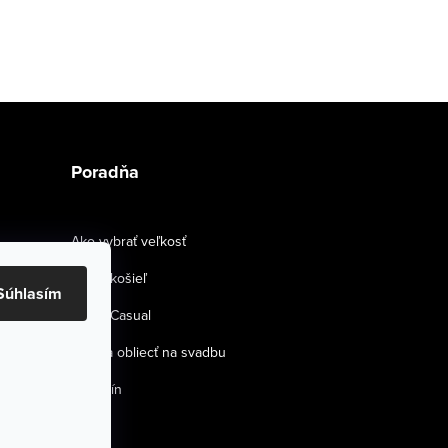
Poradňa
Ako vybrať veľkosť
Strihy košieľ
Súhlasím
Smart Casual
Ako sa obliecť na svadbu
Magazín