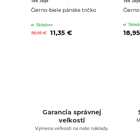
k
o
Tee Jays
Tee Jay
t
d
Čierno-biele pánske tričko
Čierno
o
u
Sklad
Skladom
11,35 €
18,9
18,95 €
v
k
t
o
v
O
v
l
á
Garancia správnej
d
veľkosti
M
a
Výmena veľkosti na naše náklady.
c