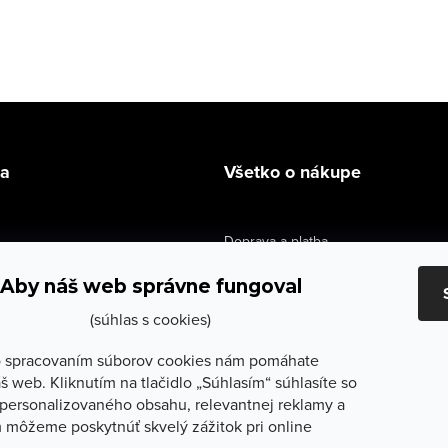
la
Všetko o nákupe
Doprava a platba
údaje
Výmena a vrátenie
Aby náš web správne fungoval
e obchodu
Obchodné podmienky
(súhlas s cookies)
služby
Reklamačné podmienky
 spracovaním súborov cookies nám pomáhate
š web. Kliknutím na tlačidlo „Súhlasím“ súhlasíte so
lečenie
Ochrana osobných údajov
personalizovaného obsahu, relevantnej reklamy a
 môžeme poskytnúť skvelý zážitok pri online
Odstúpenie od zmluvy