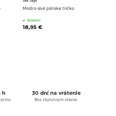
Tee Jays
o
Modro-sivé pánske tričko
Skladom
18,95 €
 h
30 dní na vrátenie
rýchlo.
Bez zbytočných otázok.