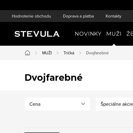
Prejsť
na
Hodnotenie obchodu
Doprava a platba
Kontakty
obsah
NOVINKY
MUŽI
Ž
MUŽI
Tričká
Dvojfarebné
Domov
Dvojfarebné
Cena
Špeciálne akci