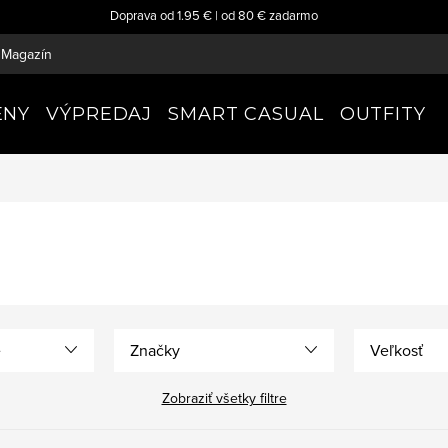
Doprava od 1.95 € | od 80 € zadarmo
Magazín
ENY
VÝPREDAJ
SMART CASUAL
OUTFITY
e
Značky
Veľkosť
Zobraziť všetky filtre