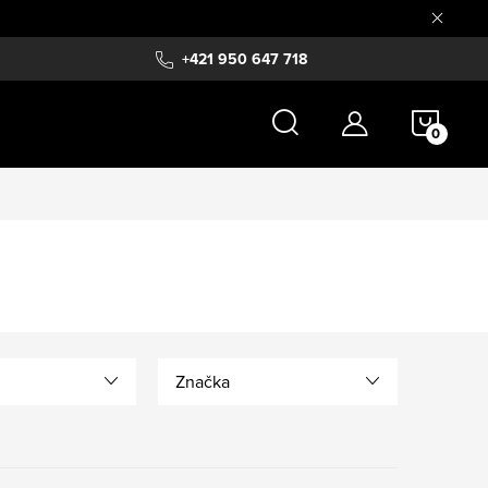
+421 950 647 718
NÁKU
KOŠÍ
Značka