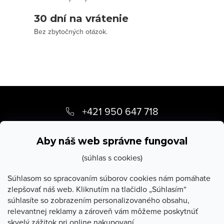
p
i
30 dní na vrátenie
s
Bez zbytočných otázok.
u
Z
á
+421 950 647 718
p
info
@
stevula.sk
ä
Aby náš web správne fungoval
t
(súhlas s cookies)
i
Súhlasom so spracovaním súborov cookies nám pomáhate
zlepšovať náš web. Kliknutím na tlačidlo „Súhlasím“
e
súhlasíte so zobrazením personalizovaného obsahu,
O Stevula
relevantnej reklamy a zároveň vám môžeme poskytnúť
skvelý zážitok pri online nakupovaní.