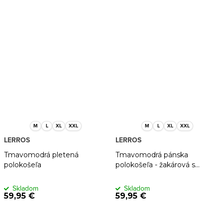
M
L
XL
XXL
M
L
XL
XXL
LERROS
LERROS
Tmavomodrá pletená
Tmavomodrá pánska
polokošeľa
polokošeľa - žakárová s
vaflovou štruktúrou
Skladom
Skladom
59,95 €
59,95 €