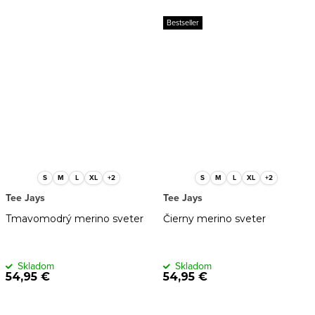
Bestseller
S
M
L
XL
+2
S
M
L
XL
+2
Tee Jays
Tee Jays
Tmavomodrý merino sveter
Čierny merino sveter
Skladom
Skladom
54,95 €
54,95 €