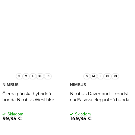
S
M
L
XL
+3
S
M
L
XL
+3
NIMBUS
NIMBUS
Čierna pánska hybridná
Nimbus Davenport – modrá
bunda Nimbus Westlake –
nadčasová elegantná bunda
ľahká, pružná, prechodná
Skladom
Skladom
99,95 €
149,95 €