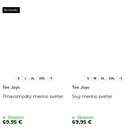
Bestseller
S
L
XL
XXL
+1
S
M
XL
XXL
+1
Tee Jays
Tee Jays
Tmavomodrý merino sveter
Sivý merino sveter
Skladom
Skladom
69,95 €
69,95 €