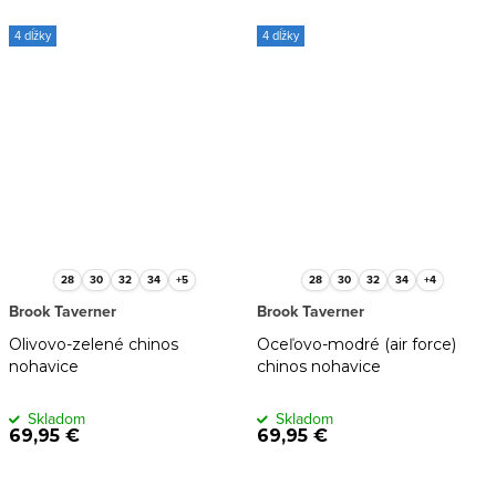
4 dĺžky
4 dĺžky
28
30
32
34
+5
28
30
32
34
+4
Brook Taverner
Brook Taverner
Olivovo-zelené chinos
Oceľovo-modré (air force)
nohavice
chinos nohavice
Skladom
Skladom
69,95 €
69,95 €