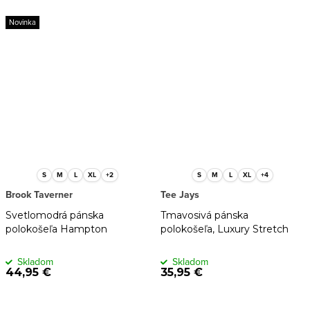
Novinka
S
M
L
XL
+2
S
M
L
XL
+4
Brook Taverner
Tee Jays
Svetlomodrá pánska
Tmavosivá pánska
polokošeľa Hampton
polokošeľa, Luxury Stretch
Skladom
Skladom
44,95 €
35,95 €