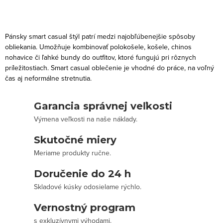
O
v
Pánsky smart casual štýl patrí medzi najobľúbenejšie spôsoby
l
obliekania. Umožňuje kombinovať polokošele, košele, chinos
nohavice či ľahké bundy do outfitov, ktoré fungujú pri rôznych
á
príležitostiach. Smart casual oblečenie je vhodné do práce, na voľný
d
čas aj neformálne stretnutia.
a
c
Garancia správnej veľkosti
i
Výmena veľkosti na naše náklady.
e
p
Skutočné miery
r
Meriame produkty ručne.
v
Doručenie do 24 h
k
Skladové kúsky odosielame rýchlo.
y
v
Vernostný program
ý
s exkluzívnymi výhodami.