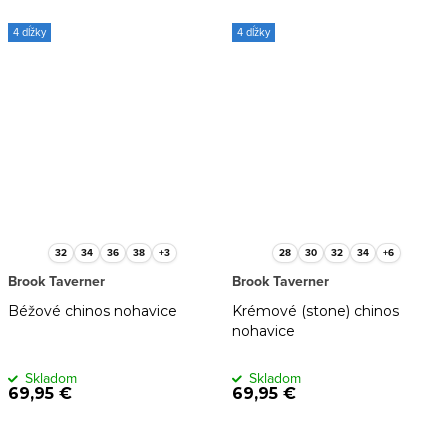
4 dĺžky
4 dĺžky
32
34
36
38
+3
28
30
32
34
+6
Brook Taverner
Brook Taverner
Béžové chinos nohavice
Krémové (stone) chinos
nohavice
Skladom
Skladom
69,95 €
69,95 €