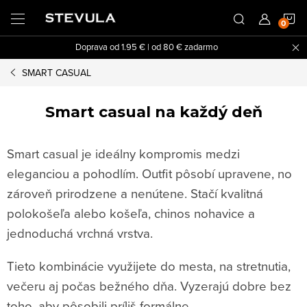
Prejsť
N
na
obsah
Doprava od 1.95 € | od 80 € zadarmo
K
SMART CASUAL
Smart casual na každý deň
Smart casual je ideálny kompromis medzi
eleganciou a pohodlím. Outfit pôsobí upravene, no
zároveň prirodzene a nenútene. Stačí kvalitná
polokošeľa alebo košeľa, chinos nohavice a
jednoduchá vrchná vrstva.
Tieto kombinácie využijete do mesta, na stretnutia,
večeru aj počas bežného dňa. Vyzerajú dobre bez
toho, aby pôsobili príliš formálne.