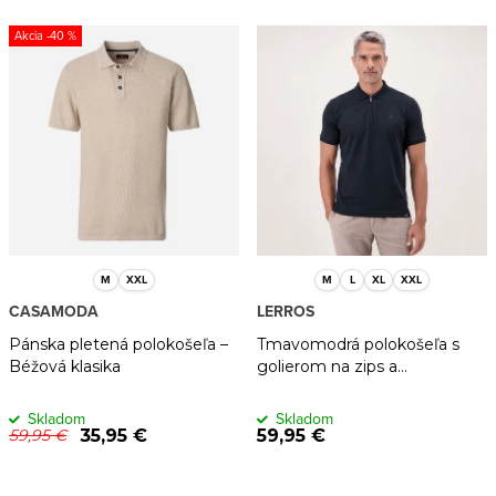
-40 %
M
XXL
M
L
XL
XXL
CASAMODA
LERROS
Pánska pletená polokošeľa –
Tmavomodrá polokošeľa s
Béžová klasika
golierom na zips a
štruktúrovaným povrchom
Skladom
Skladom
35,95 €
59,95 €
59,95 €