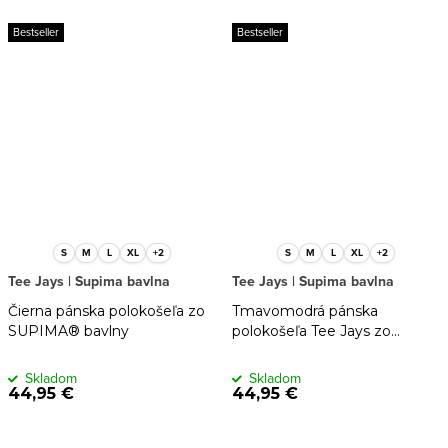
Bestseller
Bestseller
S
M
L
XL
+2
S
M
L
XL
+2
Tee Jays | Supima bavlna
Tee Jays | Supima bavlna
Čierna pánska polokošeľa zo
Tmavomodrá pánska
SUPIMA® bavlny
polokošeľa Tee Jays zo
SUPIMA® bavlny
Skladom
Skladom
44,95 €
44,95 €