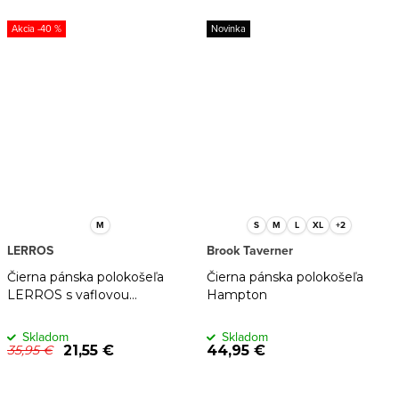
-40 %
Novinka
M
S
M
L
XL
+2
LERROS
Brook Taverner
Čierna pánska polokošeľa
Čierna pánska polokošeľa
LERROS s vaflovou
Hampton
štruktúrou
Skladom
Skladom
21,55 €
44,95 €
35,95 €