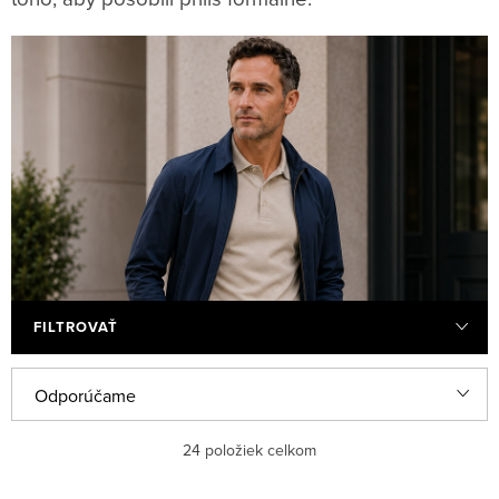
FILTROVAŤ
V
R
Odporúčame
ý
a
Najlacnejšie
p
d
24
položiek celkom
i
e