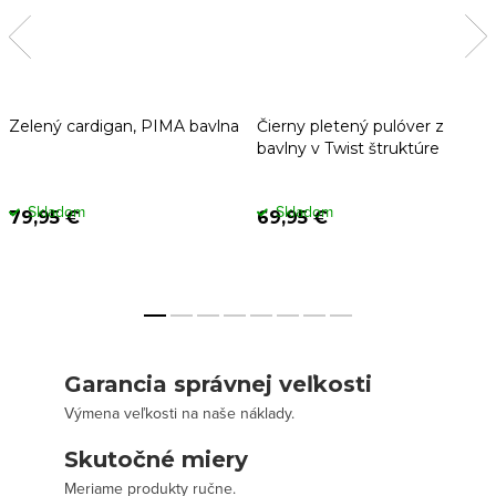
Zelený cardigan, PIMA bavlna
Čierny pletený pulóver z
bavlny v Twist štruktúre
Skladom
Skladom
79,95 €
69,95 €
Garancia správnej veľkosti
Výmena veľkosti na naše náklady.
Skutočné miery
Meriame produkty ručne.