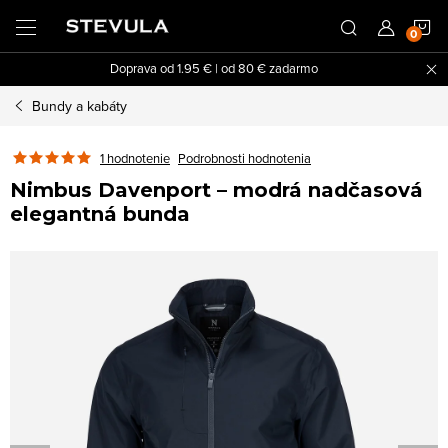
Prejsť
N
na
obsah
Doprava od 1.95 € | od 80 € zadarmo
K
Bundy a kabáty
1 hodnotenie
Podrobnosti hodnotenia
Nimbus Davenport – modrá nadčasová
elegantná bunda