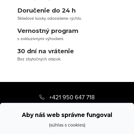
Doručenie do 24 h
Skladové kúsky odosielame rýchlo.
Vernostný program
s exkluzívnymi výhodami.
30 dní na vrátenie
Bez zbytočných otázok.
Z
á
+421 950 647 718
p
info
@
stevula.sk
ä
Aby náš web správne fungoval
t
(súhlas s cookies)