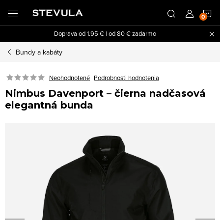
Prejsť
N
na
obsah
Doprava od 1.95 € | od 80 € zadarmo
K
Bundy a kabáty
Neohodnotené
Podrobnosti hodnotenia
Nimbus Davenport – čierna nadčasová
elegantná bunda