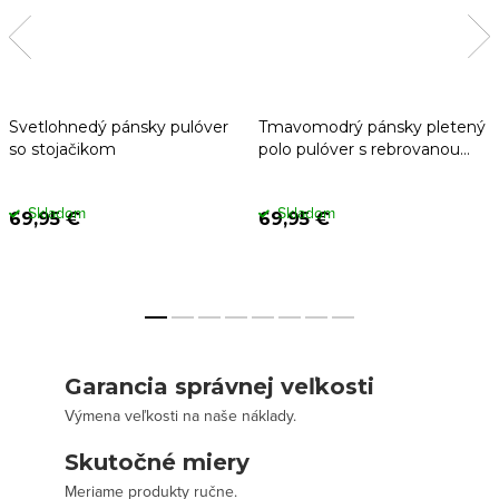
Svetlohnedý pánsky pulóver
Tmavomodrý pánsky pletený
so stojačikom
polo pulóver s rebrovanou
štruktúrou
Skladom
Skladom
69,95 €
69,95 €
Garancia správnej veľkosti
Výmena veľkosti na naše náklady.
Skutočné miery
Meriame produkty ručne.