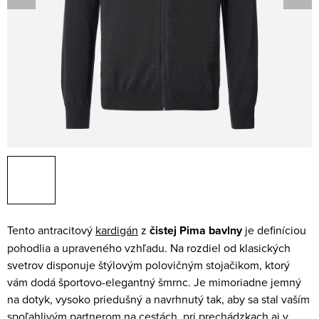
Tento antracitový
kardigán
z
čistej Pima bavlny
je definíciou
pohodlia a upraveného vzhľadu. Na rozdiel od klasických
svetrov disponuje štýlovým polovičným stojačikom, ktorý
vám dodá športovo-elegantný šmrnc. Je mimoriadne jemný
na dotyk, vysoko priedušný a navrhnutý tak, aby sa stal vaším
spoľahlivým partnerom na cestách, pri prechádzkach aj v