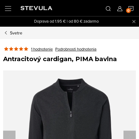
Prejsť
N
na
obsah
Doprava od 1.95 € | od 80 € zadarmo
K
Svetre
1 hodnotenie
Podrobnosti hodnotenia
Antracitový cardigan, PIMA bavlna