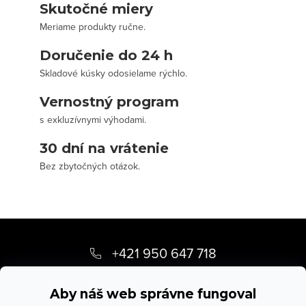
Skutočné miery
Meriame produkty ručne.
Doručenie do 24 h
Skladové kúsky odosielame rýchlo.
Vernostný program
s exkluzívnymi výhodami.
30 dní na vrátenie
Bez zbytočných otázok.
Z
á
+421 950 647 718
p
info
@
stevula.sk
ä
Aby náš web správne fungoval