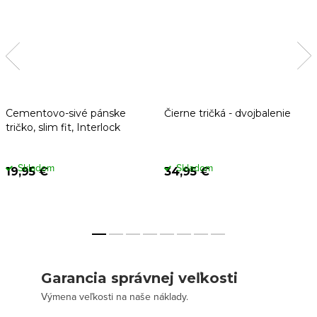
Cementovo-sivé pánske
Čierne tričká - dvojbalenie
tričko, slim fit, Interlock
Skladom
Skladom
19,95 €
34,95 €
Garancia správnej veľkosti
Výmena veľkosti na naše náklady.