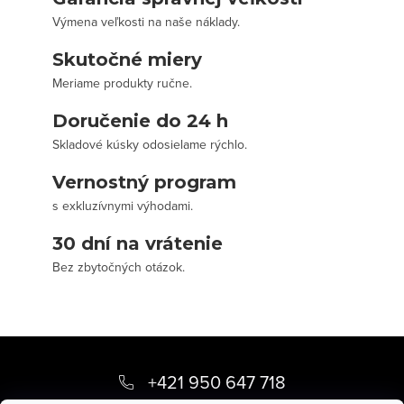
Výmena veľkosti na naše náklady.
Skutočné miery
Meriame produkty ručne.
Doručenie do 24 h
Skladové kúsky odosielame rýchlo.
Vernostný program
s exkluzívnymi výhodami.
30 dní na vrátenie
Bez zbytočných otázok.
Z
á
+421 950 647 718