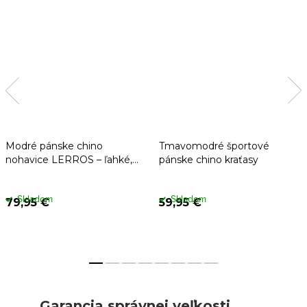
Modré pánske chino
Tmavomodré športové
nohavice LERROS – ľahké,
pánske chino kraťasy
sťahovanie v páse
Skladom
Skladom
79,95 €
59,95 €
Garancia správnej veľkosti