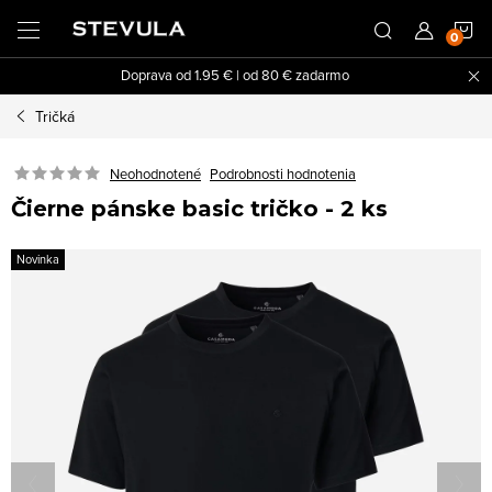
Prejsť
N
na
obsah
Doprava od 1.95 € | od 80 € zadarmo
K
Tričká
Neohodnotené
Podrobnosti hodnotenia
Čierne pánske basic tričko - 2 ks
Novinka