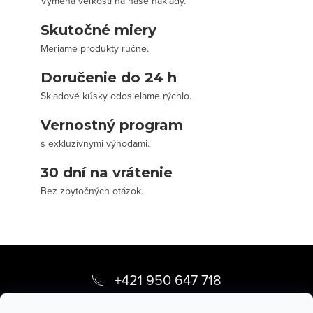
Výmena veľkosti na naše náklady.
Skutočné miery
Meriame produkty ručne.
Doručenie do 24 h
Skladové kúsky odosielame rýchlo.
Vernostný program
s exkluzívnymi výhodami.
30 dní na vrátenie
Bez zbytočných otázok.
Z
á
+421 950 647 718
p
info
@
stevula.sk