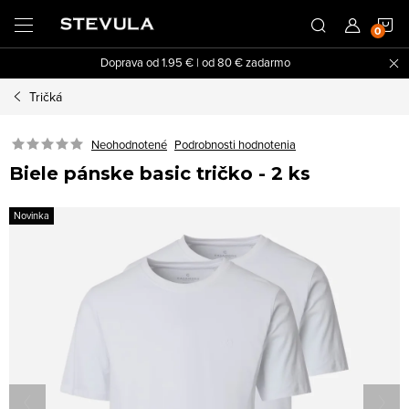
Prejsť
N
na
obsah
Doprava od 1.95 € | od 80 € zadarmo
K
Tričká
Neohodnotené
Podrobnosti hodnotenia
Biele pánske basic tričko - 2 ks
Novinka