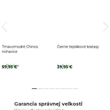
Tmavomodré Chinos
Čierne teplákové kraťasy
nohavice
Skladom
3 - 5 dní
59,95 €
39,95 €
Garancia správnej veľkosti